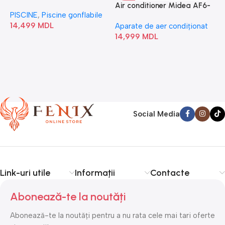
“Chevron Deluxe Square
Air conditioner Midea AF6-
PISCINE
,
Piscine gonflabile
P
Bubble” 28446
18N1C0-I/AF6-18N1C0-O
14,499
MDL
1
Aparate de aer condiționat
14,999
MDL
Social Media
Link-uri utile
Informații
Contacte
Abonează-te la noutăți
Abonează-te la noutăți pentru a nu rata cele mai tari oferte