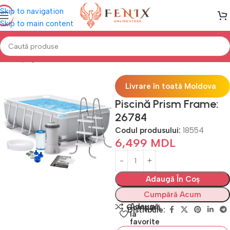
Skip to navigation
Skip to main content
Prima pagină
PISCINE
Piscine cu cadru
Livrare în toată Moldova
Piscină Prism Frame:
26784
Codul produsului:
18554
6,499
MDL
Adaugă În Coș
Cumpără Acum
Adaugă
Compară
Distribuie:
la
favorite