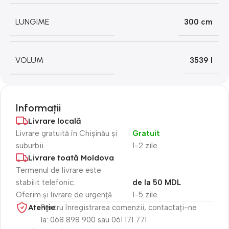
LUNGIME
300 cm
VOLUM
3539 l
Informații
Livrare locală
Livrare gratuită în Chișinău și
Gratuit
suburbii.
1-2 zile
Livrare toată Moldova
Termenul de livrare este
stabilit telefonic.
de la 50 MDL
Oferim și livrare de urgență.
1-5 zile
Atenție​
Pentru înregistrarea comenzii, contactați-ne
la: 068 898 900 sau 061 171 771