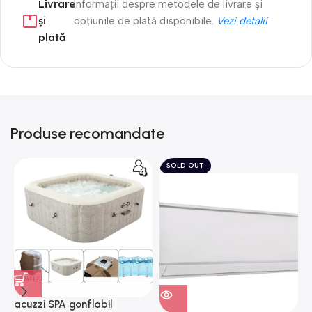
Livrare
Informații despre metodele de livrare și
și
opțiunile de plată disponibile.
Vezi detalii
plată
Produse recomandate
SOLD OUT
acuzzi SPA gonflabil
A