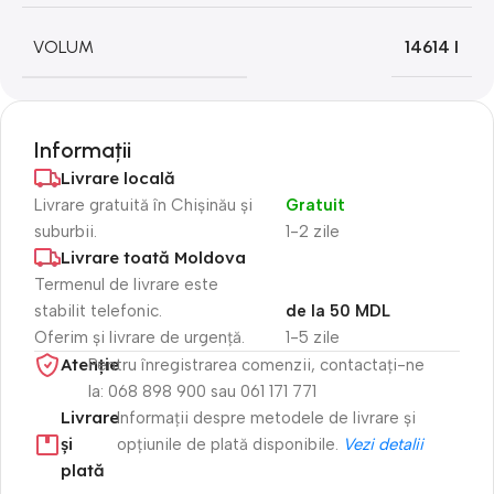
VOLUM
14614 l
Informații
Livrare locală
Livrare gratuită în Chișinău și
Gratuit
suburbii.
1-2 zile
Livrare toată Moldova
Termenul de livrare este
stabilit telefonic.
de la 50 MDL
Oferim și livrare de urgență.
1-5 zile
Atenție​
Pentru înregistrarea comenzii, contactați-ne
la: 068 898 900 sau 061 171 771
Livrare
Informații despre metodele de livrare și
și
opțiunile de plată disponibile.
Vezi detalii
plată