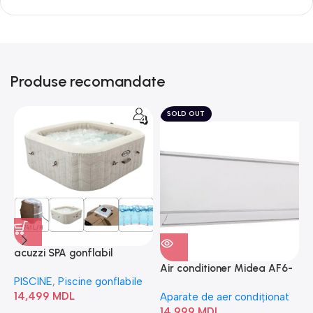
Produse recomandate
SOLD OUT
acuzzi SPA gonflabil
A
“Chevron Deluxe Square
Air conditioner Midea AF6-
PISCINE
,
Piscine gonflabile
P
Bubble” 28446
18N1C0-I/AF6-18N1C0-O
14,499
MDL
1
Aparate de aer condiționat
14,999
MDL