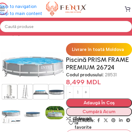
Skip to navigation
Skip to main content
Prima pagină
PISCINE
Piscine cu cadru
Livrare în toată Moldova
Piscină PRISM FRAME
PREMIUM 26724
Codul produsului:
28531
8,499
MDL
Adaugă În Coș
Cumpără Acum
Adaugă
Compară
Distribuie:
la
favorite