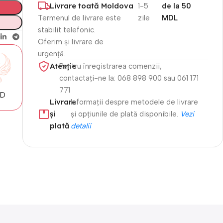
Livrare toată Moldova
1-5
de la 50
Termenul de livrare este
zile
MDL
stabilit telefonic.
Oferim și livrare de
urgență.
Atenție​
Pentru înregistrarea comenzii,
contactați-ne la: 068 898 900 sau 061 171
771
MD
Livrare
Informații despre metodele de livrare
și
și opțiunile de plată disponibile.
Vezi
plată
detalii