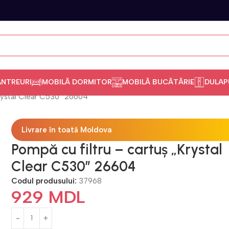
ANTREURI
MOBILĂ DORMITOR
MOBILĂ BUCĂTĂRIE
DULAP
Krystal Clear C530” 26604
Livrare în toată Moldova
Pompă cu filtru – cartuș „Krystal
Clear C530” 26604
Codul produsului:
37968
929
MDL