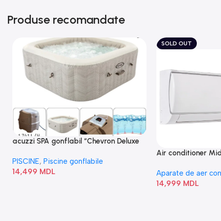
Produse recomandate
SOLD OUT
acuzzi SPA gonflabil “Chevron Deluxe
Square Bubble” 28446
Air conditioner M
PISCINE
,
Piscine gonflabile
I/AF6-18N1C0-O
14,499
MDL
Aparate de aer con
14,999
MDL