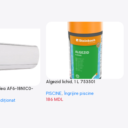
Algezid lichid, 1 L 753501
idea AF6-18N1C0-
PISCINE
,
Îngrijire piscine
186
MDL
diționat