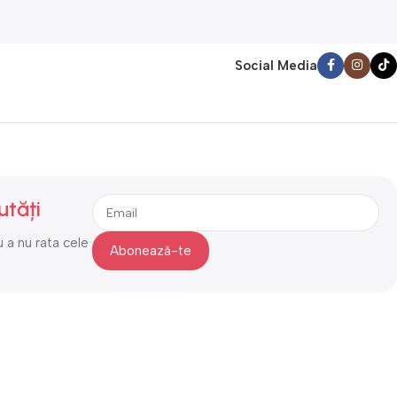
Social Media
utăți
 a nu rata cele