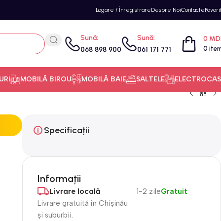
Logare / Înregistrare
Despre Noi
Contacte
Favori
Sună:
Sună:
0
MD
0
ite
068 898 900
061 171 771
URI
MOBILĂ BIROU
MOBILĂ BAIE
SALTELE
ELECTROCAS
Specificații
Informații
Livrare locală
1-2 zile
Gratuit
Livrare gratuită în Chișinău
și suburbii.