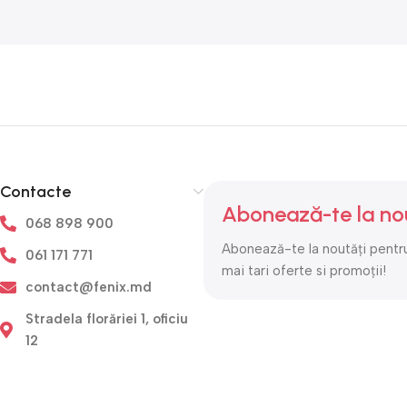
Contacte
Abonează-te la no
068 898 900
Abonează-te la noutăți pentru
061 171 771
mai tari oferte si promoții!
contact@fenix.md
Stradela florăriei 1, oficiu
12