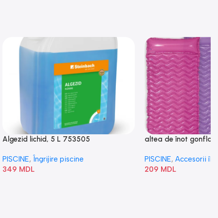
Algezid lichid, 5 L 753505
altea de înot gonflabi
„Val” 58807
PISCINE
,
Îngrijire piscine
PISCINE
,
Accesorii în
349
MDL
209
MDL