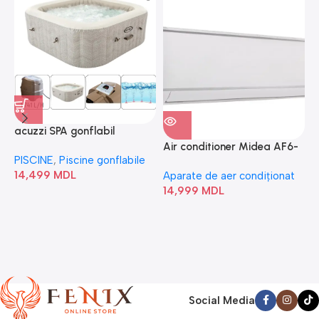
acuzzi SPA gonflabil
A
“Chevron Deluxe Square
Air conditioner Midea AF6-
PISCINE
,
Piscine gonflabile
P
Bubble” 28446
18N1C0-I/AF6-18N1C0-O
14,499
MDL
1
Aparate de aer condiționat
14,999
MDL
Social Media