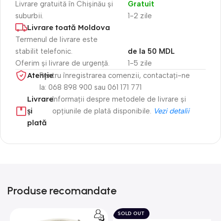
Livrare gratuită în Chișinău și
Gratuit
suburbii.
1-2 zile
Livrare toată Moldova
Termenul de livrare este
stabilit telefonic.
de la 50 MDL
Oferim și livrare de urgență.
1-5 zile
Atenție​
Pentru înregistrarea comenzii, contactați-ne
la: 068 898 900 sau 061 171 771
Livrare
Informații despre metodele de livrare și
și
opțiunile de plată disponibile.
Vezi detalii
plată
Produse recomandate
SOLD OUT