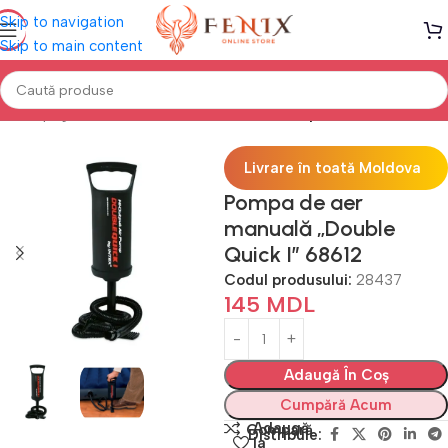
Skip to navigation
Skip to main content
Prima pagină
Saltele GONFLABILE
Accesorii pentru saltele
Livrare în toată Moldova
Pompa de aer
manuală „Double
Quick I” 68612
Codul produsului:
28437
145
MDL
Adaugă În Coș
Cumpără Acum
Adaugă
Compară
Distribuie:
la