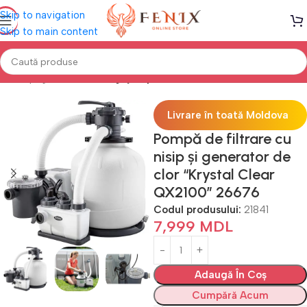
Skip to navigation
Skip to main content
Prima pagină
PISCINE
Îngrijire piscine
Livrare în toată Moldova
Pompă de filtrare cu
nisip și generator de
clor “Krystal Clear
QX2100” 26676
Codul produsului:
21841
7,999
MDL
Adaugă În Coș
Cumpără Acum