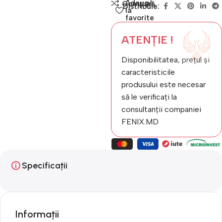
Adaugă
Compară
Distribuie:
la
favorite
ATENȚIE !
Disponibilitatea, prețul și
caracteristicile
produsului este necesar
să le verificați la
consultanții companiei
FENIX.MD
Specificații
Informații