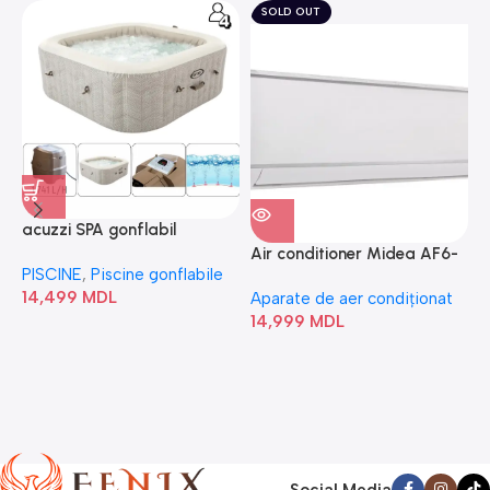
SOLD OUT
acuzzi SPA gonflabil
A
“Chevron Deluxe Square
Air conditioner Midea AF6-
PISCINE
,
Piscine gonflabile
P
Bubble” 28446
18N1C0-I/AF6-18N1C0-O
14,499
MDL
1
Aparate de aer condiționat
14,999
MDL
Social Media