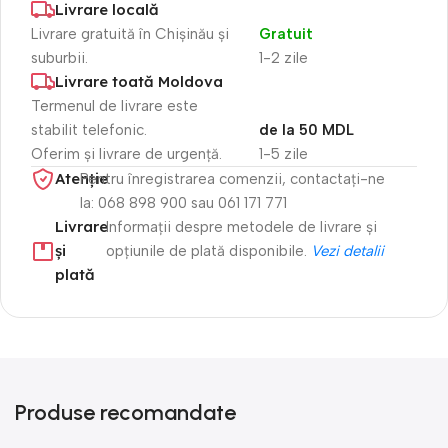
Livrare locală
Livrare gratuită în Chișinău și
Gratuit
suburbii.
1-2 zile
Livrare toată Moldova
Termenul de livrare este
stabilit telefonic.
de la 50 MDL
Oferim și livrare de urgență.
1-5 zile
Atenție​
Pentru înregistrarea comenzii, contactați-ne
la: 068 898 900 sau 061 171 771
Livrare
Informații despre metodele de livrare și
și
opțiunile de plată disponibile.
Vezi detalii
plată
Produse recomandate