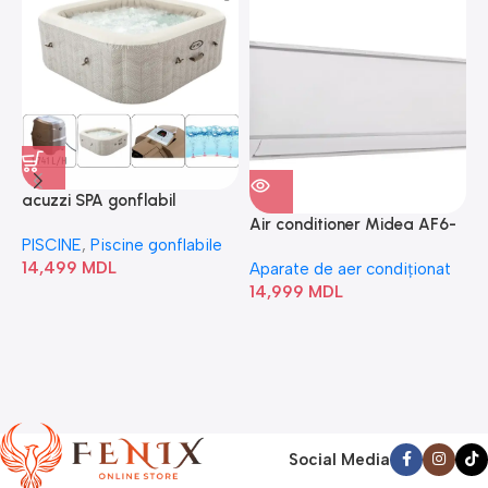
acuzzi SPA gonflabil
A
“Chevron Deluxe Square
Air conditioner Midea AF6-
PISCINE
,
Piscine gonflabile
P
Bubble” 28446
18N1C0-I/AF6-18N1C0-O
14,499
MDL
1
Aparate de aer condiționat
14,999
MDL
Social Media