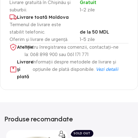
Livrare gratuită în Chișinău și
Gratuit
suburbii.
1-2 zile
Livrare toată Moldova
Termenul de livrare este
stabilit telefonic.
de la 50 MDL
Oferim și livrare de urgență.
1-5 zile
Atenție​
Pentru înregistrarea comenzii, contactați-ne
la: 068 898 900 sau 061 171 771
Livrare
Informații despre metodele de livrare și
și
opțiunile de plată disponibile.
Vezi detalii
plată
Produse recomandate
SOLD OUT