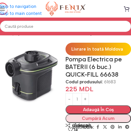
Skip to navigation
Skip to main content
Prima pagină
Saltele GONFLABILE
Accesorii pentru saltele
Livrare în toată Moldova
Pompa Electrica pe
BATERII (6 buc.)
QUICK-FILL 66638
Codul produsului:
61683
225
MDL
Adaugă În Coș
Cumpără Acum
Adaugă
Compară
Distribuie:
la