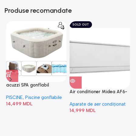
Produse recomandate
SOLD OUT
acuzzi SPA gonflabil
A
“Chevron Deluxe Square
Air conditioner Midea AF6-
PISCINE
,
Piscine gonflabile
P
Bubble” 28446
18N1C0-I/AF6-18N1C0-O
14,499
MDL
1
Aparate de aer condiționat
14,999
MDL