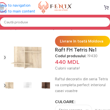
Skip to navigation
Skip to main content
Prima pagină
Mobilă LIVING
Etajere & Polițe
Livrare în toată Moldova
Raft FH Tetris №1
Codul produsului:
19430
440
MDL
Culorii variate!
Raftul decorativ din seria Tetris
va completa perfect interiorul
casei voastre
CULOARE