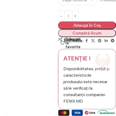
Anuleaz
Adaugă În Coș
Cumpără Acum
Adaugă
Compară
Distribuie:
la
favorite
ATENȚIE !
Disponibilitatea, prețul și
caracteristicile
produsului este necesar
să le verificați la
consultanții companiei
FENIX.MD