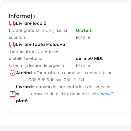
Informații
Livrare locală
Livrare gratuită în Chișinău și
Gratuit
suburbii.
1-2 zile
Livrare toată Moldova
Termenul de livrare este
stabilit telefonic.
de la 50 MDL
Oferim și livrare de urgență.
1-5 zile
Atenție​
Pentru înregistrarea comenzii, contactați-ne
la: 068 898 900 sau 061 171 771
Livrare
Informații despre metodele de livrare și
și
opțiunile de plată disponibile.
Vezi detalii
plată