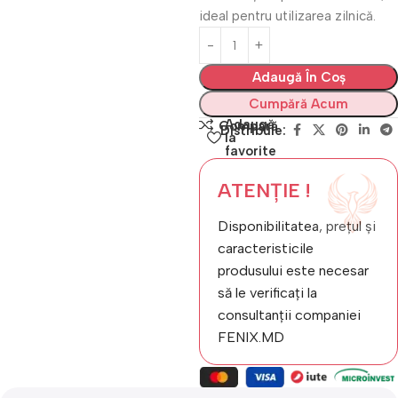
ideal pentru utilizarea zilnică.
Adaugă În Coș
Cumpără Acum
Adaugă
Compară
Distribuie:
la
favorite
ATENȚIE !
Disponibilitatea, prețul și
caracteristicile
produsului este necesar
să le verificați la
consultanții companiei
FENIX.MD