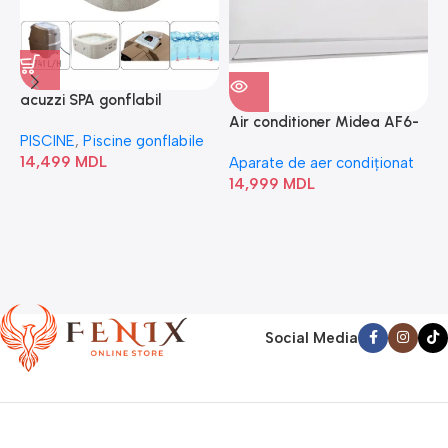
acuzzi SPA gonflabil
A
“Chevron Deluxe Square
Air conditioner Midea AF6-
PISCINE
,
Piscine gonflabile
P
Bubble” 28446
18N1C0-I/AF6-18N1C0-O
14,499
MDL
1
Aparate de aer condiționat
14,999
MDL
Social Media