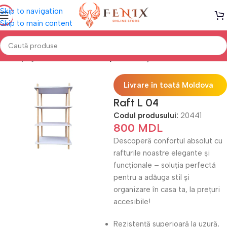
Skip to navigation
Skip to main content
Prima pagină
Mobilă LIVING
Etajere & Polițe
Livrare în toată Moldova
Raft L 04
Codul produsului:
20441
800
MDL
Descoperă confortul absolut cu
rafturile noastre elegante și
funcționale – soluția perfectă
pentru a adăuga stil și
organizare în casa ta, la prețuri
accesibile!
Rezistență superioară la uzură,