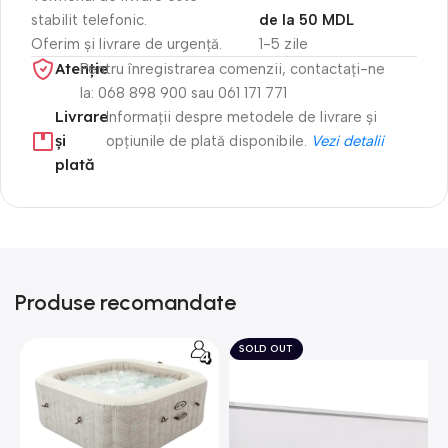
stabilit telefonic.
de la 50 MDL
Oferim și livrare de urgență.
1-5 zile
Atenție​
Pentru înregistrarea comenzii, contactați-ne
la: 068 898 900 sau 061 171 771
Livrare
Informații despre metodele de livrare și
și
opțiunile de plată disponibile.
Vezi detalii
plată
Produse recomandate
SOLD OUT