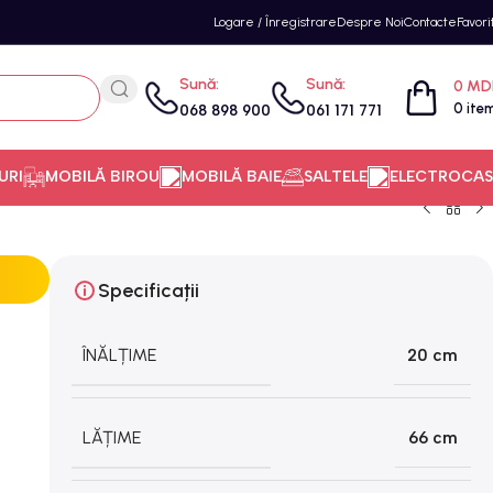
Logare / Înregistrare
Despre Noi
Contacte
Favori
Sună:
Sună:
0
MD
0
ite
068 898 900
061 171 771
URI
MOBILĂ BIROU
MOBILĂ BAIE
SALTELE
ELECTROCAS
Specificații
ÎNĂLȚIME
20 cm
LĂȚIME
66 cm