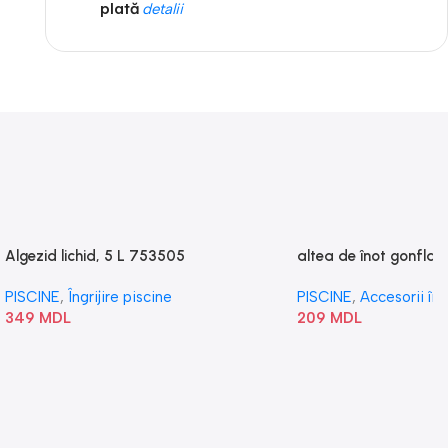
plată
detalii
Algezid lichid, 5 L 753505
altea de înot gonflabi
„Val” 58807
PISCINE
,
Îngrijire piscine
PISCINE
,
Accesorii în
349
MDL
209
MDL