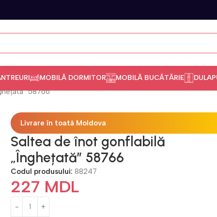
ANTREURI
MOBILĂ DORMITOR
MOBILĂ BUCĂTĂRIE
DULAP
nghețată” 58766
Livrare în toată Moldova
Saltea de înot gonflabilă
„Înghețată” 58766
Codul produsului:
88247
227
MDL