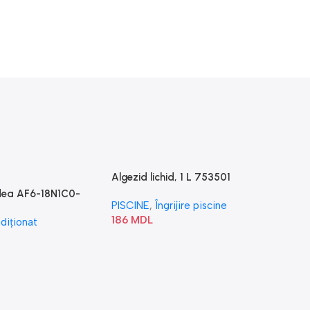
Algezid lichid, 1 L 753501
idea AF6-18N1C0-
PISCINE
,
Îngrijire piscine
186
MDL
diționat