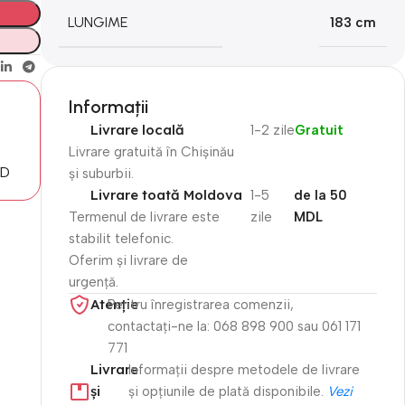
LUNGIME
183 cm
Informații
Livrare locală
1-2 zile
Gratuit
Livrare gratuită în Chișinău
MD
și suburbii.
Livrare toată Moldova
1-5
de la 50
Termenul de livrare este
zile
MDL
stabilit telefonic.
Oferim și livrare de
urgență.
Atenție​
Pentru înregistrarea comenzii,
contactați-ne la: 068 898 900 sau 061 171
771
Livrare
Informații despre metodele de livrare
și
și opțiunile de plată disponibile.
Vezi