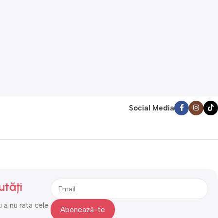
Social Media
utăți
 a nu rata cele