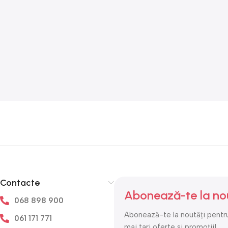
Contacte
Abonează-te la no
068 898 900
Abonează-te la noutăți pentru
061 171 771
mai tari oferte si promoții!