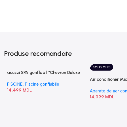
Produse recomandate
SOLD OUT
acuzzi SPA gonflabil “Chevron Deluxe
Square Bubble” 28446
Air conditioner M
PISCINE
,
Piscine gonflabile
I/AF6-18N1C0-O
14,499
MDL
Aparate de aer con
14,999
MDL