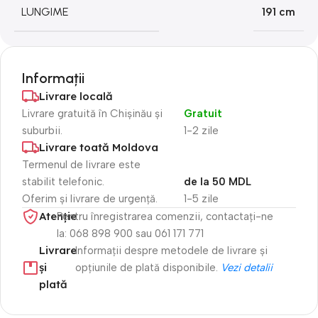
LUNGIME
191 cm
Informații
Livrare locală
Livrare gratuită în Chișinău și
Gratuit
suburbii.
1-2 zile
Livrare toată Moldova
Termenul de livrare este
stabilit telefonic.
de la 50 MDL
Oferim și livrare de urgență.
1-5 zile
Atenție​
Pentru înregistrarea comenzii, contactați-ne
la: 068 898 900 sau 061 171 771
Livrare
Informații despre metodele de livrare și
și
opțiunile de plată disponibile.
Vezi detalii
plată