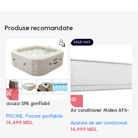
Produse recomandate
SOLD OUT
acuzzi SPA gonflabil
A
“Chevron Deluxe Square
Air conditioner Midea AF6-
PISCINE
,
Piscine gonflabile
P
Bubble” 28446
18N1C0-I/AF6-18N1C0-O
14,499
MDL
1
Aparate de aer condiționat
14,999
MDL