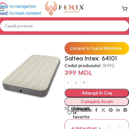
Skip to navigation
Skip to main content
Prima pagină
Saltele GONFLABILE
Saltele gonflabile
Livrare în toată Moldova
Saltea Intex: 64101
Codul produsului:
18492
399
MDL
Adaugă În Coș
Cumpără Acum
Adaugă
Compară
Distribuie:
la
favorite