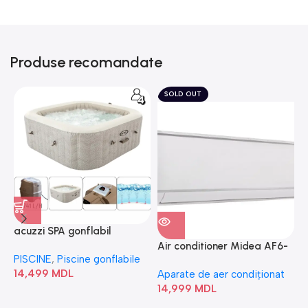
Produse recomandate
SOLD OUT
acuzzi SPA gonflabil
A
“Chevron Deluxe Square
Air conditioner Midea AF6-
PISCINE
,
Piscine gonflabile
P
Bubble” 28446
18N1C0-I/AF6-18N1C0-O
14,499
MDL
1
Aparate de aer condiționat
14,999
MDL