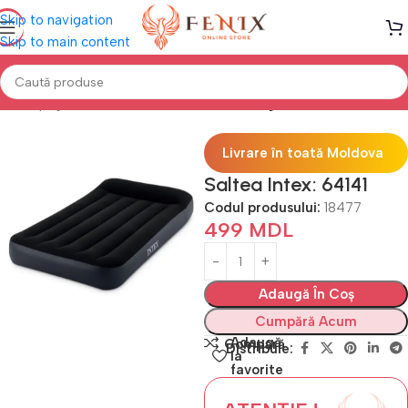
Skip to navigation
Skip to main content
Prima pagină
Saltele GONFLABILE
Saltele gonflabile
Livrare în toată Moldova
Saltea Intex: 64141
Codul produsului:
18477
499
MDL
Adaugă În Coș
Cumpără Acum
Adaugă
Compară
Distribuie:
la
favorite