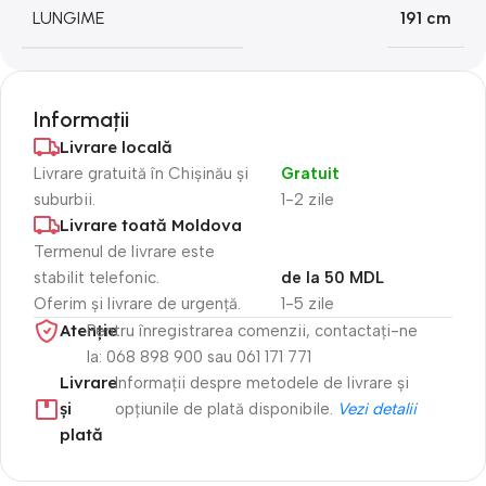
LUNGIME
191 cm
Informații
Livrare locală
Livrare gratuită în Chișinău și
Gratuit
suburbii.
1-2 zile
Livrare toată Moldova
Termenul de livrare este
stabilit telefonic.
de la 50 MDL
Oferim și livrare de urgență.
1-5 zile
Atenție​
Pentru înregistrarea comenzii, contactați-ne
la: 068 898 900 sau 061 171 771
Livrare
Informații despre metodele de livrare și
și
opțiunile de plată disponibile.
Vezi detalii
plată