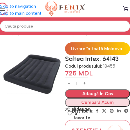
Skip to navigation
Skip to main content
Prima pagină
Saltele GONFLABILE
Saltele gonflabile
Livrare în toată Moldova
Saltea Intex: 64143
Codul produsului:
18455
725
MDL
Adaugă În Coș
Cumpără Acum
Adaugă
Compară
Distribuie:
la
favorite