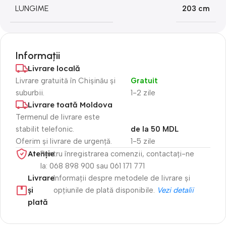
LUNGIME
203 cm
Informații
Livrare locală
Livrare gratuită în Chișinău și
Gratuit
suburbii.
1-2 zile
Livrare toată Moldova
Termenul de livrare este
stabilit telefonic.
de la 50 MDL
Oferim și livrare de urgență.
1-5 zile
Atenție​
Pentru înregistrarea comenzii, contactați-ne
la: 068 898 900 sau 061 171 771
Livrare
Informații despre metodele de livrare și
și
opțiunile de plată disponibile.
Vezi detalii
plată