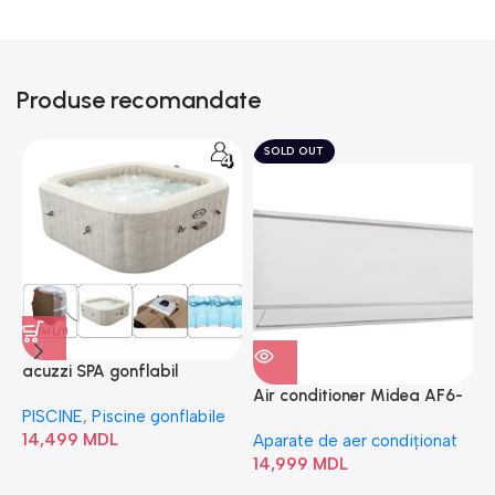
Produse recomandate
SOLD OUT
acuzzi SPA gonflabil
A
“Chevron Deluxe Square
Air conditioner Midea AF6-
PISCINE
,
Piscine gonflabile
P
Bubble” 28446
18N1C0-I/AF6-18N1C0-O
14,499
MDL
1
Aparate de aer condiționat
14,999
MDL