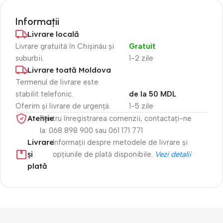
Informații
Livrare locală
Livrare gratuită în Chișinău și
Gratuit
suburbii.
1-2 zile
Livrare toată Moldova
Termenul de livrare este
stabilit telefonic.
de la 50 MDL
Oferim și livrare de urgență.
1-5 zile
Atenție​
Pentru înregistrarea comenzii, contactați-ne
la: 068 898 900 sau 061 171 771
Livrare
Informații despre metodele de livrare și
și
opțiunile de plată disponibile.
Vezi detalii
plată