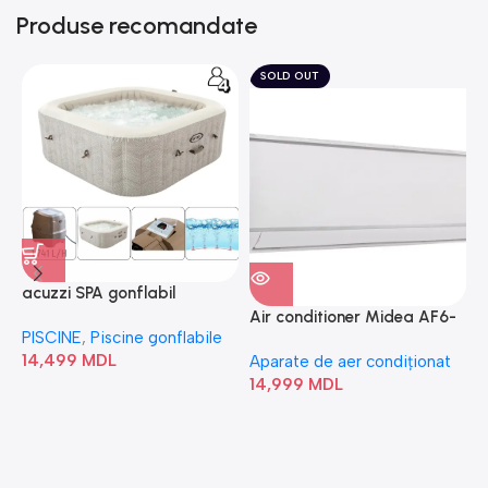
Produse recomandate
SOLD OUT
acuzzi SPA gonflabil
A
“Chevron Deluxe Square
Air conditioner Midea AF6-
PISCINE
,
Piscine gonflabile
P
Bubble” 28446
18N1C0-I/AF6-18N1C0-O
14,499
MDL
1
Aparate de aer condiționat
14,999
MDL