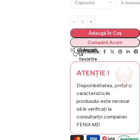
Anuleaz
Adaugă În Coș
Cumpără Acum
Adaugă
Compară
Distribuie:
la
favorite
ATENȚIE !
Disponibilitatea, prețul și
caracteristicile
produsului este necesar
să le verificați la
consultanții companiei
FENIX.MD