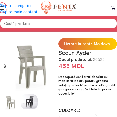
Skip to navigation
Skip to main content
Prima pagină
Mobilă TERASĂ & GRĂDINĂ
Scaune Terasă
Livrare în toată Moldova
Scaun Ayder
Codul produsului:
20622
455
MDL
Descoperă confortul absolut cu
mobilierul nostru pentru grădină –
soluția perfectă pentru a adăuga stil
și organizare ogrăzii tale, la prețuri
accesibile!
CULOARE