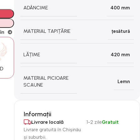
ADÂNCIME
400 mm
MATERIAL TAPIȚĂRIE
țesătură
LĂȚIME
420 mm
MD
MATERIAL PICIOARE
Lemn
SCAUNE
Informații
Livrare locală
1-2 zile
Gratuit
Livrare gratuită în Chișinău
și suburbii.