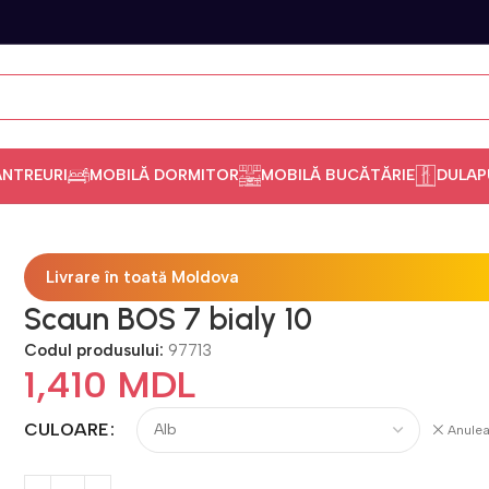
ANTREURI
MOBILĂ DORMITOR
MOBILĂ BUCĂTĂRIE
DULAP
Livrare în toată Moldova
Scaun BOS 7 bialy 10
Codul produsului:
97713
1,410
MDL
CULOARE
Anule