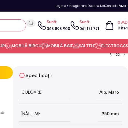
Logare / Înregistrare
Despre Noi
Contacte
Favori
Sună:
Sună:
0
MD
0
ite
068 898 900
061 171 771
URI
MOBILĂ BIROU
MOBILĂ BAIE
SALTELE
ELECTROCAS
Specificații
CULOARE
Alb
,
Maro
ază
ÎNĂLȚIME
950 mm