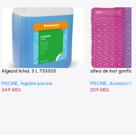
Algezid lichid, 5 L 753505
altea de înot gonflabi
„Val” 58807
PISCINE
,
Îngrijire piscine
PISCINE
,
Accesorii în
349
MDL
209
MDL