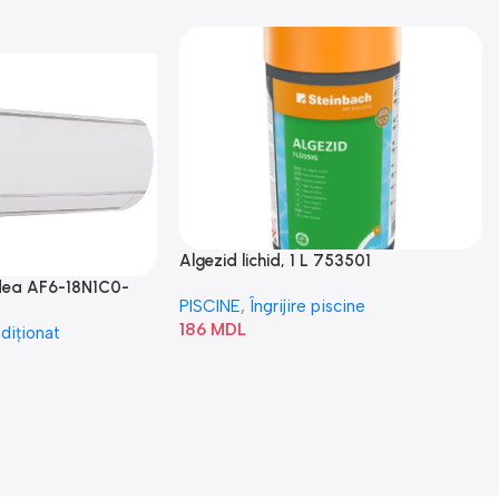
Algezid lichid, 1 L 753501
idea AF6-18N1C0-
PISCINE
,
Îngrijire piscine
186
MDL
diționat