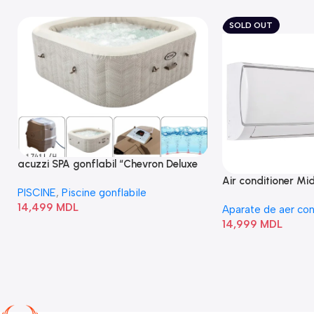
SOLD OUT
acuzzi SPA gonflabil “Chevron Deluxe
Square Bubble” 28446
Air conditioner M
PISCINE
,
Piscine gonflabile
I/AF6-18N1C0-O
14,499
MDL
Aparate de aer con
14,999
MDL