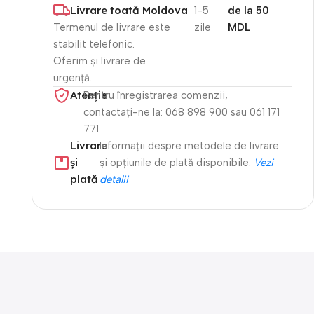
Livrare toată Moldova
1-5
de la 50
Termenul de livrare este
zile
MDL
stabilit telefonic.
Oferim și livrare de
urgență.
Atenție​
Pentru înregistrarea comenzii,
contactați-ne la: 068 898 900 sau 061 171
771
Livrare
Informații despre metodele de livrare
și
și opțiunile de plată disponibile.
Vezi
plată
detalii