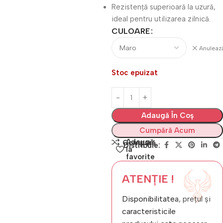
Rezistență superioară la uzură,
ideal pentru utilizarea zilnică.
CULOARE
Anuleaz
Stoc epuizat
Adaugă În Coș
Cumpără Acum
Adaugă
Compară
Distribuie:
la
favorite
ATENȚIE !
Disponibilitatea, prețul și
caracteristicile