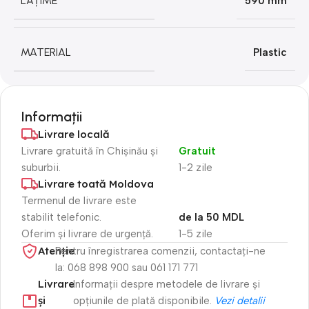
LĂȚIME
590 mm
MATERIAL
Plastic
Informații
Livrare locală
Livrare gratuită în Chișinău și
Gratuit
suburbii.
1-2 zile
Livrare toată Moldova
Termenul de livrare este
stabilit telefonic.
de la 50 MDL
Oferim și livrare de urgență.
1-5 zile
Atenție​
Pentru înregistrarea comenzii, contactați-ne
la: 068 898 900 sau 061 171 771
Livrare
Informații despre metodele de livrare și
și
opțiunile de plată disponibile.
Vezi detalii