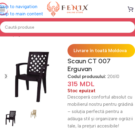
Skip to navigation
Skip to main content
Prima pagină
Mobilă TERASĂ & GRĂDINĂ
Scaune Terasă
Livrare în toată Moldova
Scaun CT 007
Erguvan
Codul produsului:
20610
315
MDL
Stoc epuizat
Descoperă confortul absolut cu
mobilierul nostru pentru grădină
– soluția perfectă pentru a
adăuga stil și organizare ogrăzii
tale, la prețuri accesibile!