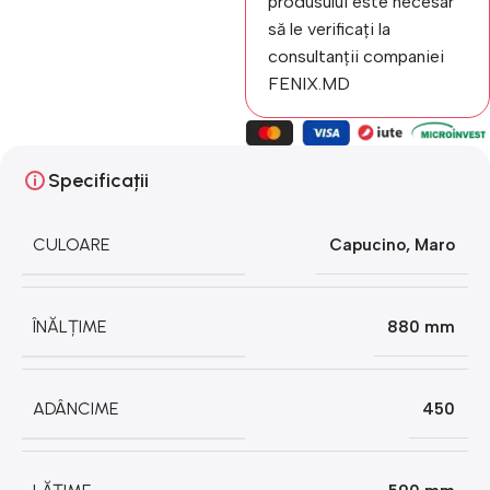
produsului este necesar
să le verificați la
consultanții companiei
FENIX.MD
Specificații
CULOARE
Capucino
,
Maro
ÎNĂLȚIME
880 mm
ADÂNCIME
450