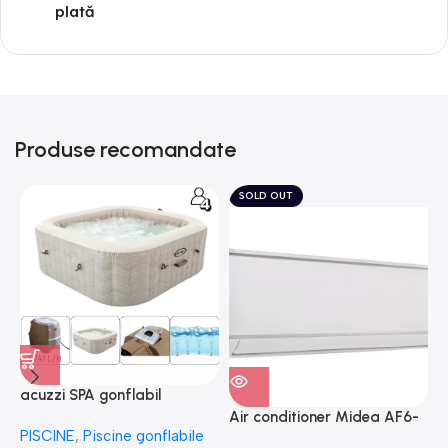
plată
Produse recomandate
SOLD OUT
acuzzi SPA gonflabil
A
“Chevron Deluxe Square
Air conditioner Midea AF6-
PISCINE
,
Piscine gonflabile
P
Bubble” 28446
18N1C0-I/AF6-18N1C0-O