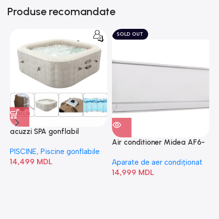
Produse recomandate
SOLD OUT
acuzzi SPA gonflabil
A
“Chevron Deluxe Square
Air conditioner Midea AF6-
PISCINE
,
Piscine gonflabile
P
Bubble” 28446
18N1C0-I/AF6-18N1C0-O
14,499
MDL
1
Aparate de aer condiționat
14,999
MDL