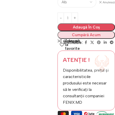
Anuleaz
Adaugă În Coș
Cumpără Acum
Adaugă
Compară
Distribuie:
la
favorite
ATENȚIE !
Disponibilitatea, prețul și
caracteristicile
produsului este necesar
să le verificați la
consultanții companiei
FENIX.MD