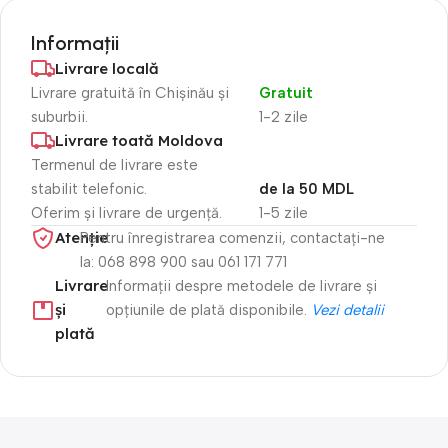
Informații
Livrare locală
Livrare gratuită în Chișinău și
Gratuit
suburbii.
1-2 zile
Livrare toată Moldova
Termenul de livrare este
stabilit telefonic.
de la 50 MDL
Oferim și livrare de urgență.
1-5 zile
Atenție​
Pentru înregistrarea comenzii, contactați-ne
la: 068 898 900 sau 061 171 771
Livrare
Informații despre metodele de livrare și
și
opțiunile de plată disponibile.
Vezi detalii
plată