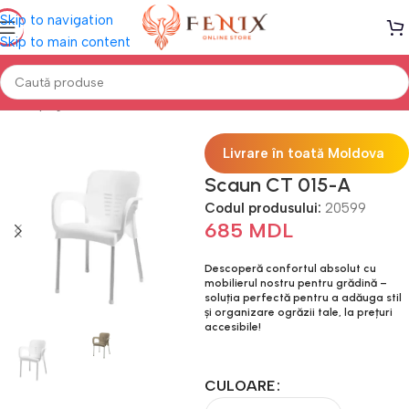
Skip to navigation
Skip to main content
Prima pagină
Mobilă TERASĂ & GRĂDINĂ
Scaune Terasă
Livrare în toată Moldova
Scaun CT 015-A
Codul produsului:
20599
685
MDL
Descoperă confortul absolut cu
mobilierul nostru pentru grădină –
soluția perfectă pentru a adăuga stil
și organizare ogrăzii tale, la prețuri
accesibile!
CULOARE