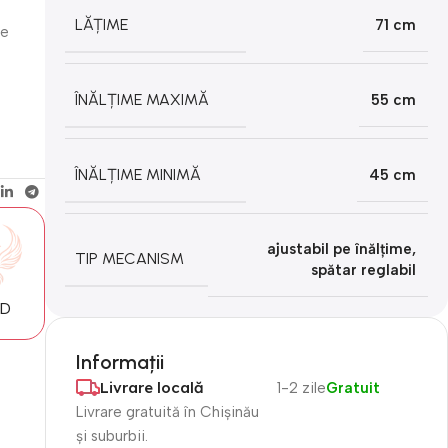
LĂȚIME
71 cm
ie
ÎNĂLȚIME MAXIMĂ
55 cm
ÎNĂLȚIME MINIMĂ
45 cm
ajustabil pe înălțime
,
TIP MECANISM
spătar reglabil
MD
Informații
Livrare locală
1-2 zile
Gratuit
Livrare gratuită în Chișinău
și suburbii.