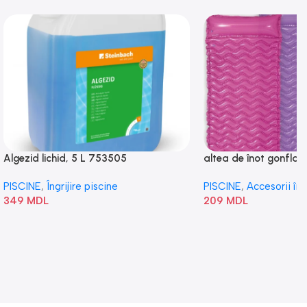
Algezid lichid, 5 L 753505
altea de înot gonflabi
„Val” 58807
PISCINE
,
Îngrijire piscine
PISCINE
,
Accesorii în
349
MDL
209
MDL