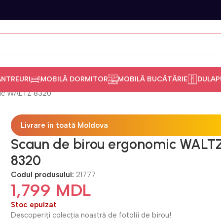
ANTREURI
MOBILĂ DORMITOR
MOBILĂ BUCĂTĂRIE
DULAP
mic WALTZ 8320
Livrare în toată Moldova
Scaun de birou ergonomic WALT
8320
Codul produsului:
21777
1,799
MDL
Stoc epuizat
Descoperiți colecția noastră de fotolii de birou!