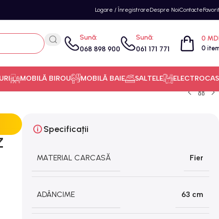
Logare / Înregistrare
Despre Noi
Contacte
Favori
Sună:
Sună:
0
MD
0
ite
068 898 900
061 171 771
URI
MOBILĂ BIROU
MOBILĂ BAIE
SALTELE
ELECTROCAS
Specificații
Z
MATERIAL CARCASĂ
Fier
ADÂNCIME
63 cm