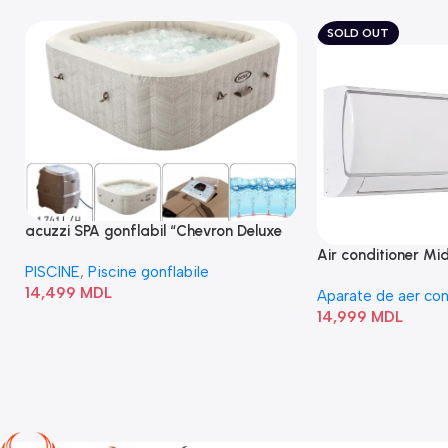
SOLD OUT
acuzzi SPA gonflabil “Chevron Deluxe
Square Bubble” 28446
Air conditioner M
PISCINE
,
Piscine gonflabile
I/AF6-18N1C0-O
14,499
MDL
Aparate de aer con
14,999
MDL