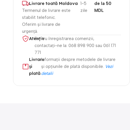
Livrare toată Moldova
1-5
de la 50
Termenul de livrare este
zile
MDL
stabilit telefonic.
Oferim și livrare de
urgență.
Atenție​
Pentru înregistrarea comenzii,
contactați-ne la: 068 898 900 sau 061 171
771
Livrare
Informații despre metodele de livrare
și
și opțiunile de plată disponibile.
Vezi
plată
detalii