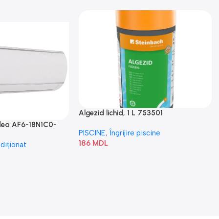
Algezid lichid, 1 L 753501
idea AF6-18N1C0-
PISCINE
,
Îngrijire piscine
186
MDL
diționat