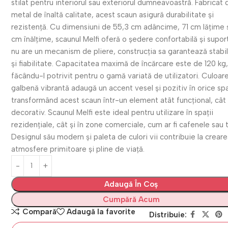
stilat pentru interiorul sau exteriorul dumneavoastră. Fabricat 
metal de înaltă calitate, acest scaun asigură durabilitate și
rezistență. Cu dimensiuni de 55,3 cm adâncime, 71 cm lățime ș
cm înălțime, scaunul Melfi oferă o ședere confortabilă și supor
nu are un mecanism de pliere, construcția sa garantează stabil
și fiabilitate. Capacitatea maximă de încărcare este de 120 kg
făcându-l potrivit pentru o gamă variată de utilizatori. Culoar
galbenă vibrantă adaugă un accent vesel și pozitiv în orice spa
transformând acest scaun într-un element atât funcțional, cât 
decorativ. Scaunul Melfi este ideal pentru utilizare în spații
rezidențiale, cât și în zone comerciale, cum ar fi cafenele sau 
Designul său modern și paleta de culori vii contribuie la crear
atmosfere primitoare și pline de viață.
Adaugă În Coș
Cumpără Acum
Compară
Adaugă la favorite
Distribuie: