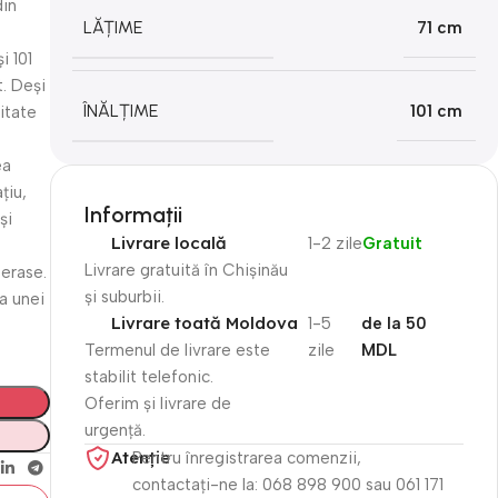
din
LĂȚIME
71 cm
i 101
t. Deși
ÎNĂLȚIME
101 cm
itate
,
ea
țiu,
Informații
și
Livrare locală
1-2 zile
Gratuit
Livrare gratuită în Chișinău
terase.
și suburbii.
ea unei
Livrare toată Moldova
1-5
de la 50
Termenul de livrare este
zile
MDL
stabilit telefonic.
Oferim și livrare de
urgență.
Atenție​
Pentru înregistrarea comenzii,
contactați-ne la: 068 898 900 sau 061 171