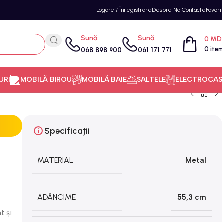
Logare / Înregistrare
Despre Noi
Contacte
Favori
Sună:
Sună:
0
MD
0
ite
068 898 900
061 171 771
URI
MOBILĂ BIROU
MOBILĂ BAIE
SALTELE
ELECTROCAS
Specificații
MATERIAL
Metal
ADÂNCIME
55,3 cm
t și