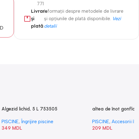
771
Livrare
Informații despre metodele de livrare
și
și opțiunile de plată disponibile.
Vezi
plată
detalii
MD
Algezid lichid, 5 L 753505
altea de înot gonflabi
„Val” 58807
PISCINE
,
Îngrijire piscine
PISCINE
,
Accesorii în
349
MDL
209
MDL