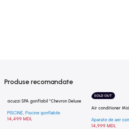
Produse recomandate
SOLD OUT
acuzzi SPA gonflabil “Chevron Deluxe
Square Bubble” 28446
Air conditioner M
PISCINE
,
Piscine gonflabile
I/AF6-18N1C0-O
14,499
MDL
Aparate de aer con
14,999
MDL