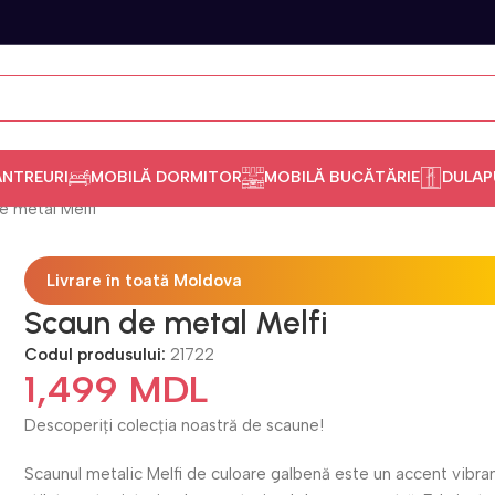
ANTREURI
MOBILĂ DORMITOR
MOBILĂ BUCĂTĂRIE
DULAP
e metal Melfi
Livrare în toată Moldova
Scaun de metal Melfi
Codul produsului:
21722
1,499
MDL
Descoperiți colecția noastră de scaune!
Scaunul metalic Melfi de culoare galbenă este un accent vibran