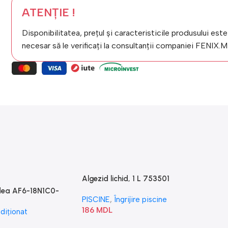
ATENȚIE !
Disponibilitatea, prețul și caracteristicile produsului este
necesar să le verificați la consultanții companiei FENIX.
Algezid lichid, 1 L 753501
idea AF6-18N1C0-
PISCINE
,
Îngrijire piscine
186
MDL
diționat