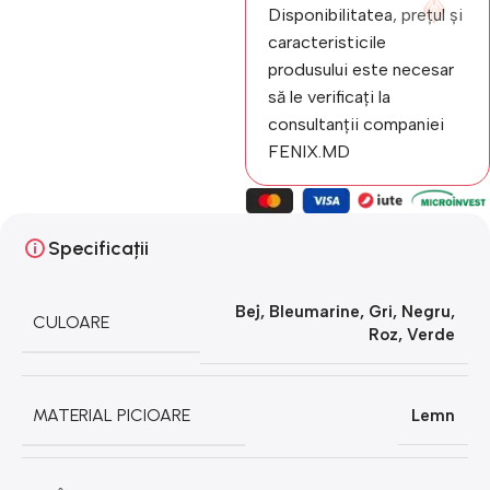
Disponibilitatea, prețul și
caracteristicile
produsului este necesar
să le verificați la
consultanții companiei
FENIX.MD
Specificații
Bej
,
Bleumarine
,
Gri
,
Negru
,
CULOARE
Roz
,
Verde
MATERIAL PICIOARE
Lemn