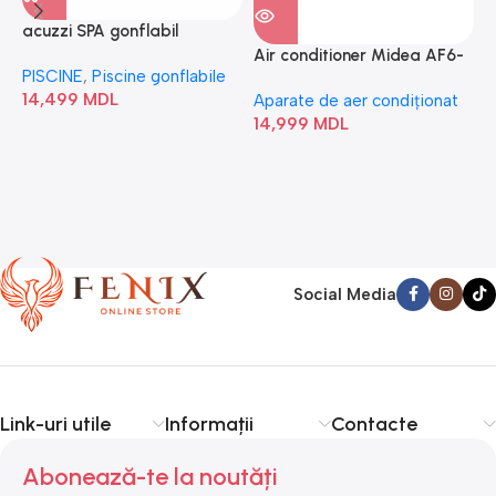
acuzzi SPA gonflabil
A
“Chevron Deluxe Square
Air conditioner Midea AF6-
PISCINE
,
Piscine gonflabile
P
Bubble” 28446
18N1C0-I/AF6-18N1C0-O
14,499
MDL
1
Aparate de aer condiționat
14,999
MDL
Social Media
Link-uri utile
Informații
Contacte
Abonează-te la noutăți