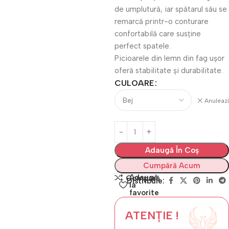
de umplutură, iar spătarul său se
remarcă printr-o conturare
confortabilă care susține
perfect spatele.
Picioarele din lemn din fag ușor
oferă stabilitate și durabilitate.
CULOARE
Anuleaz
Adaugă În Coș
Cumpără Acum
Adaugă
Compară
Distribuie:
la
favorite
ATENȚIE !