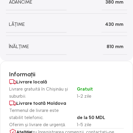
ADÂNCIME
380 mm
LĂȚIME
430 mm
ÎNĂLȚIME
810 mm
Informații
Livrare locală
Livrare gratuită în Chișinău și
Gratuit
suburbii.
1-2 zile
Livrare toată Moldova
Termenul de livrare este
stabilit telefonic.
de la 50 MDL
Oferim și livrare de urgență.
1-5 zile
Atenție​
Pentru înregistrarea comenzii, contactați-ne