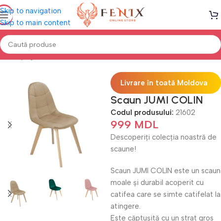
Skip to navigation
Skip to main content
Prima pagină
Mobilă BUCĂTĂRIE
Scaune
Livrare în toată Moldova
Scaun JUMI COLIN
Codul produsului:
21602
999
MDL
Descoperiți colecția noastră de
scaune!
Scaun JUMI COLIN este un scaun
moale și durabil acoperit cu
catifea care se simte catifelat la
atingere.
Este căptușită cu un strat gros