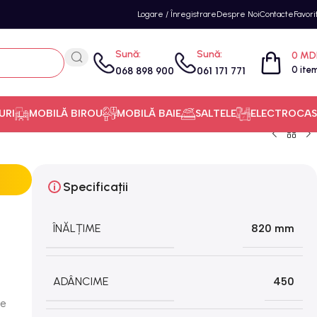
Logare / Înregistrare
Despre Noi
Contacte
Favori
Sună:
Sună:
0
MD
0
ite
068 898 900
061 171 771
URI
MOBILĂ BIROU
MOBILĂ BAIE
SALTELE
ELECTROCAS
Specificații
ÎNĂLȚIME
820 mm
ADÂNCIME
450
ie