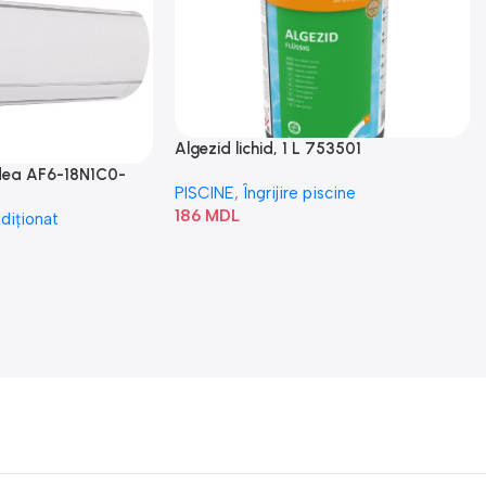
Algezid lichid, 1 L 753501
idea AF6-18N1C0-
PISCINE
,
Îngrijire piscine
186
MDL
diționat