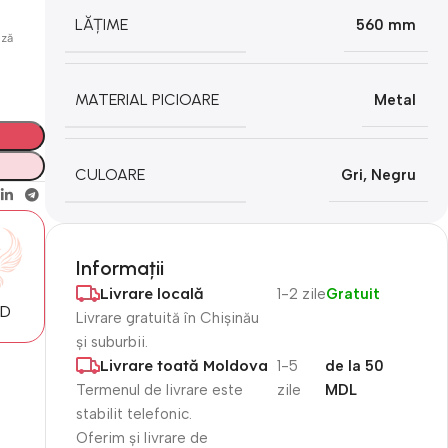
LĂȚIME
560 mm
ază
MATERIAL PICIOARE
Metal
CULOARE
Gri
,
Negru
Informații
Livrare locală
1-2 zile
Gratuit
MD
Livrare gratuită în Chișinău
și suburbii.
Livrare toată Moldova
1-5
de la 50
Termenul de livrare este
zile
MDL
stabilit telefonic.
Oferim și livrare de