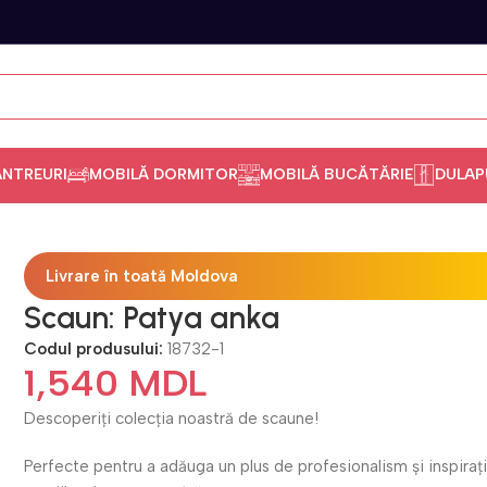
ANTREURI
MOBILĂ DORMITOR
MOBILĂ BUCĂTĂRIE
DULAP
Livrare în toată Moldova
Scaun: Patya anka
Codul produsului:
18732-1
1,540
MDL
Descoperiți colecția noastră de scaune!
Perfecte pentru a adăuga un plus de profesionalism și inspiraț