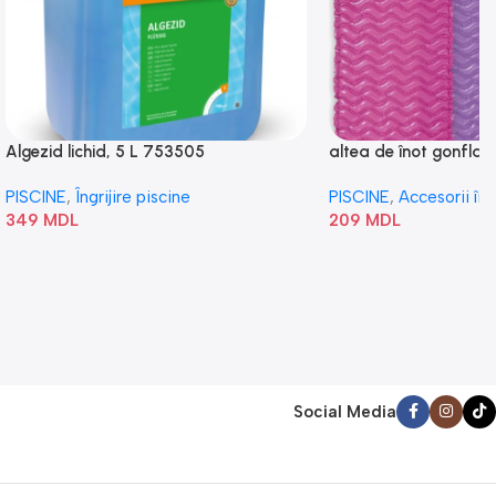
Algezid lichid, 5 L 753505
altea de înot gonflabi
„Val” 58807
PISCINE
,
Îngrijire piscine
PISCINE
,
Accesorii în
349
MDL
209
MDL
Social Media