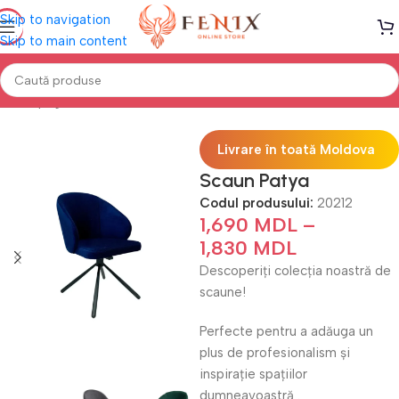
Skip to navigation
Skip to main content
Prima pagină
Mobilă BUCĂTĂRIE
Scaune
Livrare în toată Moldova
Scaun Patya
Codul produsului:
20212
1,690
MDL
–
1,830
MDL
Descoperiți colecția noastră de
scaune!
Perfecte pentru a adăuga un
plus de profesionalism și
inspirație spațiilor
dumneavoastră .