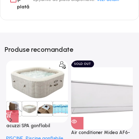
plată
Produse recomandate
SOLD OUT
acuzzi SPA gonflabil
A
“Chevron Deluxe Square
Air conditioner Midea AF6-
PISCINE
,
Piscine gonflabile
P
Bubble” 28446
18N1C0-I/AF6-18N1C0-O