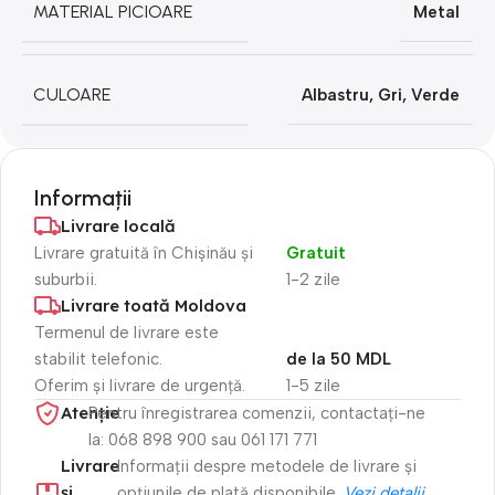
MATERIAL PICIOARE
Metal
CULOARE
Albastru
,
Gri
,
Verde
Informații
Livrare locală
Livrare gratuită în Chișinău și
Gratuit
suburbii.
1-2 zile
Livrare toată Moldova
Termenul de livrare este
stabilit telefonic.
de la 50 MDL
Oferim și livrare de urgență.
1-5 zile
Atenție​
Pentru înregistrarea comenzii, contactați-ne
la: 068 898 900 sau 061 171 771
Livrare
Informații despre metodele de livrare și
și
opțiunile de plată disponibile.
Vezi detalii