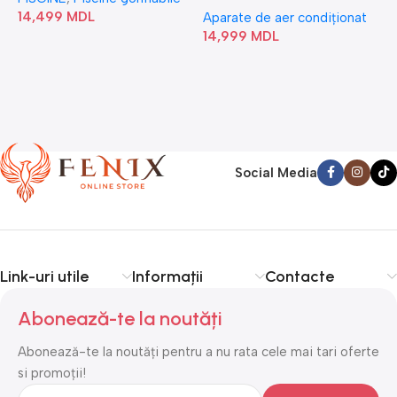
14,499
MDL
1
Aparate de aer condiționat
14,999
MDL
Social Media
Link-uri utile
Informații
Contacte
Abonează-te la noutăți
Abonează-te la noutăți pentru a nu rata cele mai tari oferte
si promoții!