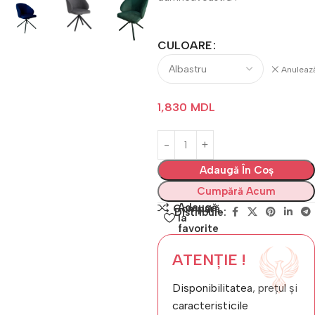
CULOARE
Anuleaz
1,830
MDL
Adaugă În Coș
Cumpără Acum
Adaugă
Compară
Distribuie:
la
favorite
ATENȚIE !
Disponibilitatea, prețul și
caracteristicile