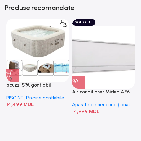
Produse recomandate
SOLD OUT
acuzzi SPA gonflabil
A
“Chevron Deluxe Square
Air conditioner Midea AF6-
PISCINE
,
Piscine gonflabile
P
Bubble” 28446
18N1C0-I/AF6-18N1C0-O
14,499
MDL
1
Aparate de aer condiționat
14,999
MDL