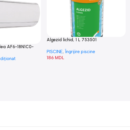
Algezid lichid, 1 L 753501
idea AF6-18N1C0-
PISCINE
,
Îngrijire piscine
186
MDL
diționat