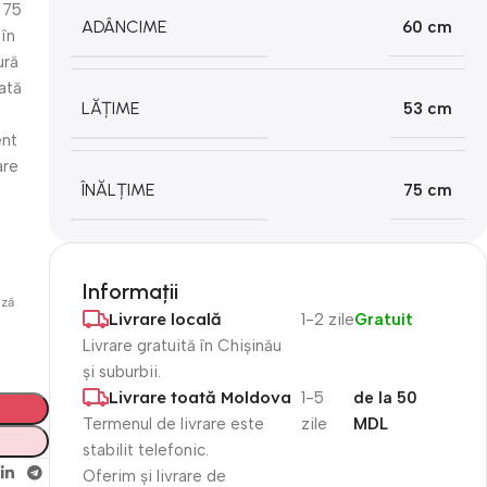
 75
ADÂNCIME
60 cm
 în
ură
tată
LĂȚIME
53 cm
ent
are
ÎNĂLȚIME
75 cm
Informații
ază
Livrare locală
1-2 zile
Gratuit
Livrare gratuită în Chișinău
și suburbii.
Livrare toată Moldova
1-5
de la 50
Termenul de livrare este
zile
MDL
stabilit telefonic.
Oferim și livrare de