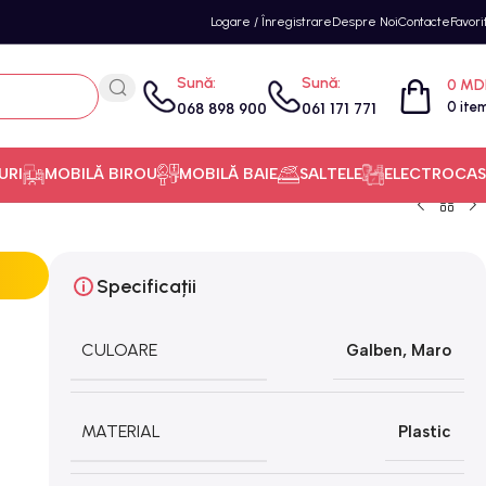
Logare / Înregistrare
Despre Noi
Contacte
Favori
Sună:
Sună:
0
MD
0
ite
068 898 900
061 171 771
URI
MOBILĂ BIROU
MOBILĂ BAIE
SALTELE
ELECTROCAS
Specificații
CULOARE
Galben
,
Maro
MATERIAL
Plastic
e