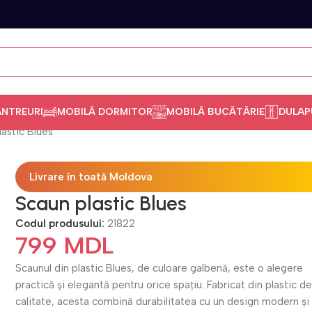
ANTREURI
MOBILĂ DORMITOR
MOBILĂ BUCĂTĂRIE
DULAP
lastic Blues
Livrare în toată Moldova
Scaun plastic Blues
Codul produsului:
21822
799
MDL
Scaunul din plastic Blues, de culoare galbenă, este o alegere
practică și elegantă pentru orice spațiu. Fabricat din plastic d
calitate, acesta combină durabilitatea cu un design modern și