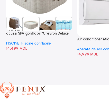
acuzzi SPA gonflabil “Chevron Deluxe
Square Bubble” 28446
Air conditioner M
PISCINE
,
Piscine gonflabile
I/AF6-18N1C0-O
14,499
MDL
Aparate de aer con
14,999
MDL