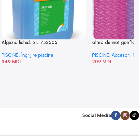
Algezid lichid, 5 L 753505
altea de înot gonflabi
„Val” 58807
PISCINE
,
Îngrijire piscine
PISCINE
,
Accesorii în
349
MDL
209
MDL
Social Media