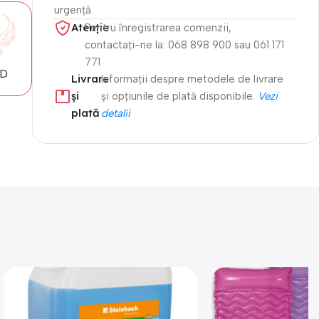
urgență.
Atenție​
Pentru înregistrarea comenzii,
contactați-ne la: 068 898 900 sau 061 171
771
MD
Livrare
Informații despre metodele de livrare
și
și opțiunile de plată disponibile.
Vezi
plată
detalii