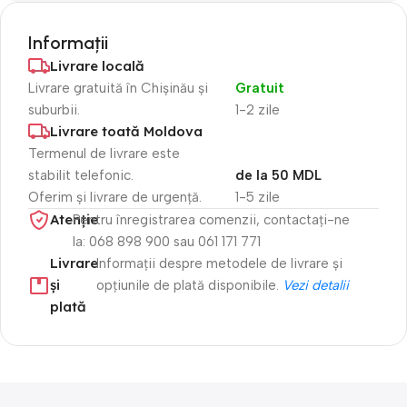
Informații
Livrare locală
Livrare gratuită în Chișinău și
Gratuit
suburbii.
1-2 zile
Livrare toată Moldova
Termenul de livrare este
stabilit telefonic.
de la 50 MDL
Oferim și livrare de urgență.
1-5 zile
Atenție​
Pentru înregistrarea comenzii, contactați-ne
la: 068 898 900 sau 061 171 771
Livrare
Informații despre metodele de livrare și
și
opțiunile de plată disponibile.
Vezi detalii
plată