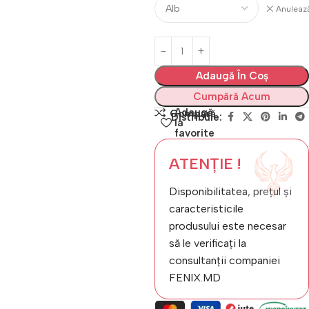
Anuleaz
Adaugă În Coș
Cumpără Acum
Adaugă
Compară
Distribuie:
la
favorite
ATENȚIE !
Disponibilitatea, prețul și
caracteristicile
produsului este necesar
să le verificați la
consultanții companiei
FENIX.MD