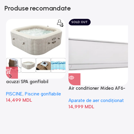
Produse recomandate
SOLD OUT
acuzzi SPA gonflabil
A
“Chevron Deluxe Square
Air conditioner Midea AF6-
PISCINE
,
Piscine gonflabile
P
Bubble” 28446
18N1C0-I/AF6-18N1C0-O
14,499
MDL
1
Aparate de aer condiționat
14,999
MDL