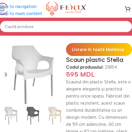
Skip to navigation
Skip to main content
Prima pagină
Mobilă TERASĂ & GRĂDINĂ
Scaune Terasă
Livrare în toată Moldova
Scaun plastic Stella
Codul produsului:
21854
595
MDL
Scaunul din plastic Stella, este o
alegere elegantă și practică
pentru orice spațiu. Fabricat din
plastic rezistent, acest scaun
combină durabilitatea cu un
design modern. Cu dimensiuni
de 59 cm adâncime, 60 cm
lățime și 82 cm înălțime, oferă