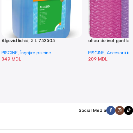
Algezid lichid, 5 L 753505
altea de înot gonflabi
„Val” 58807
PISCINE
,
Îngrijire piscine
PISCINE
,
Accesorii în
349
MDL
209
MDL
Social Media