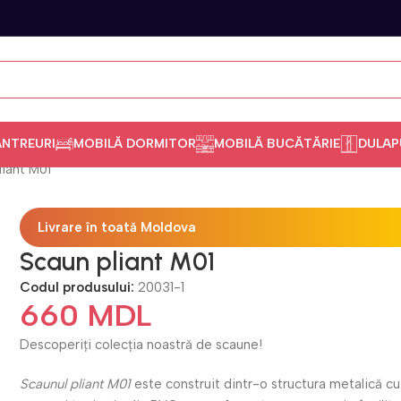
ANTREURI
MOBILĂ DORMITOR
MOBILĂ BUCĂTĂRIE
DULAP
liant M01
Livrare în toată Moldova
Scaun pliant M01
Codul produsului:
20031-1
660
MDL
Descoperiți colecția noastră de scaune!
Scaunul pliant M01
este construit dintr-o structura metalică cu 