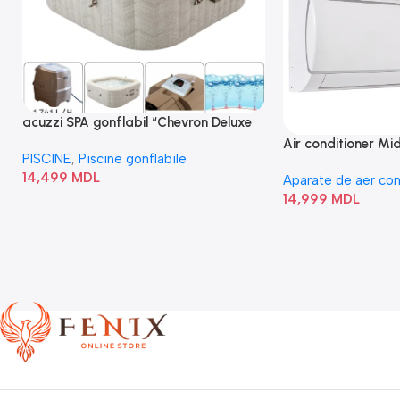
acuzzi SPA gonflabil “Chevron Deluxe
Square Bubble” 28446
Air conditioner M
PISCINE
,
Piscine gonflabile
I/AF6-18N1C0-O
14,499
MDL
Aparate de aer con
14,999
MDL