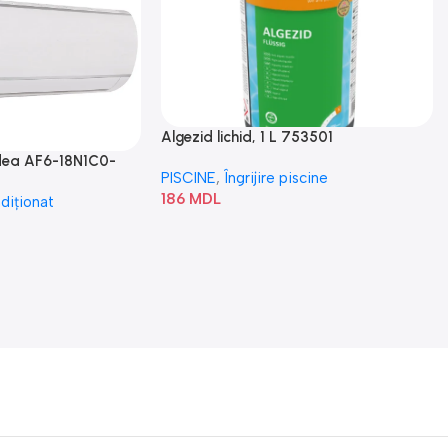
Algezid lichid, 1 L 753501
idea AF6-18N1C0-
PISCINE
,
Îngrijire piscine
186
MDL
diționat