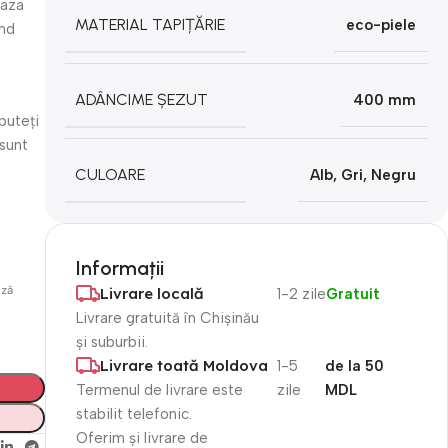
eaza
MATERIAL TAPIȚĂRIE
eco-piele
ind
ADÂNCIME ȘEZUT
400 mm
 puteţi
 sunt
CULOARE
Alb
,
Gri
,
Negru
Informații
ază
Livrare locală
1-2 zile
Gratuit
Livrare gratuită în Chișinău
și suburbii.
Livrare toată Moldova
1-5
de la 50
Termenul de livrare este
zile
MDL
stabilit telefonic.
Oferim și livrare de