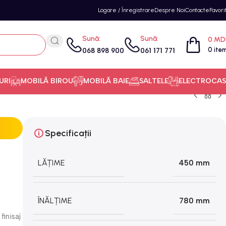
Logare / Înregistrare
Despre Noi
Contacte
Favori
Sună:
Sună:
0
MD
0
ite
068 898 900
061 171 771
URI
MOBILĂ BIROU
MOBILĂ BAIE
SALTELE
ELECTROCAS
Specificații
LĂȚIME
450 mm
ÎNĂLȚIME
780 mm
finisaj