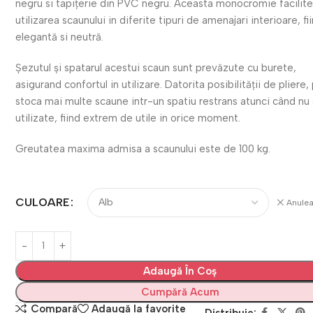
negru si tapiţerie din PVC negru. Aceasta monocromie facilit
utilizarea scaunului in diferite tipuri de amenajari interioare, fi
elegantă si neutră.
Şezutul şi spatarul acestui scaun sunt prevăzute cu burete,
asigurand confortul in utilizare. Datorita posibilităţii de pliere,
stoca mai multe scaune intr-un spatiu restrans atunci când nu
utilizate, fiind extrem de utile in orice moment.
Greutatea maxima admisa a scaunului este de 100 kg.
CULOARE
Anule
Adaugă În Coș
Cumpără Acum
Compară
Adaugă la favorite
Distribuie: