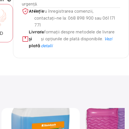
urgență.
Atenție​
Pentru înregistrarea comenzii,
contactați-ne la: 068 898 900 sau 061 171
771
Livrare
Informații despre metodele de livrare
MD
și
și opțiunile de plată disponibile.
Vezi
plată
detalii