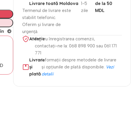
Livrare toată Moldova
1-5
de la 50
Termenul de livrare este
zile
MDL
stabilit telefonic.
Oferim și livrare de
urgență.
Atenție​
Pentru înregistrarea comenzii,
contactați-ne la: 068 898 900 sau 061 171
771
Livrare
Informații despre metodele de livrare
MD
și
și opțiunile de plată disponibile.
Vezi
plată
detalii