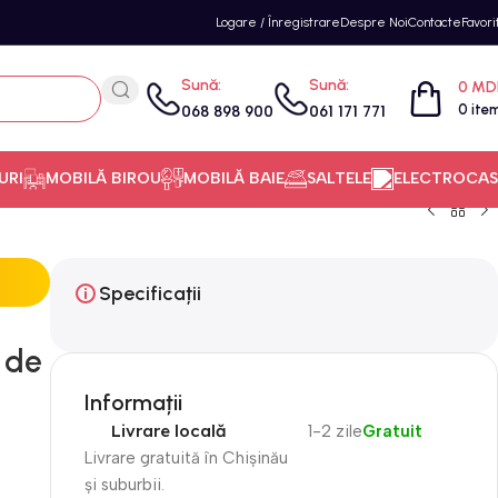
Logare / Înregistrare
Despre Noi
Contacte
Favori
Sună:
Sună:
0
MD
0
ite
068 898 900
061 171 771
URI
MOBILĂ BIROU
MOBILĂ BAIE
SALTELE
ELECTROCAS
Specificații
 de
Informații
Livrare locală
1-2 zile
Gratuit
Livrare gratuită în Chișinău
și suburbii.