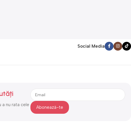
Social Media
utăți
 a nu rata cele