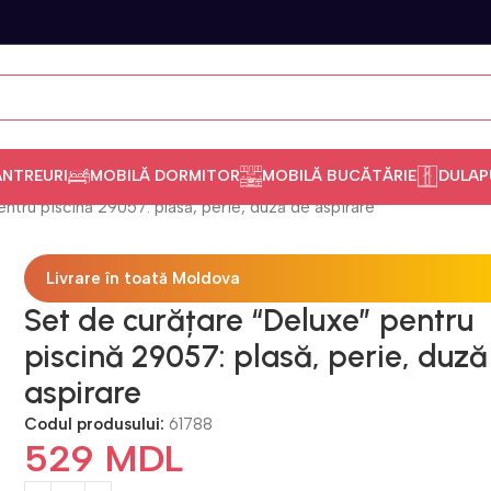
ANTREURI
MOBILĂ DORMITOR
MOBILĂ BUCĂTĂRIE
DULAP
ntru piscină 29057: plasă, perie, duză de aspirare
Livrare în toată Moldova
Set de curățare “Deluxe” pentru
piscină 29057: plasă, perie, duză
aspirare
Codul produsului:
61788
529
MDL