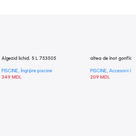
Algezid lichid, 5 L 753505
altea de înot gonflabi
„Val” 58807
PISCINE
,
Îngrijire piscine
PISCINE
,
Accesorii în
349
MDL
209
MDL