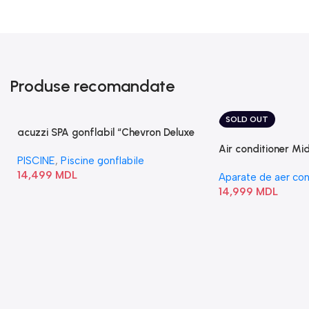
Produse recomandate
SOLD OUT
acuzzi SPA gonflabil “Chevron Deluxe
Square Bubble” 28446
Air conditioner M
PISCINE
,
Piscine gonflabile
I/AF6-18N1C0-O
14,499
MDL
Aparate de aer con
14,999
MDL