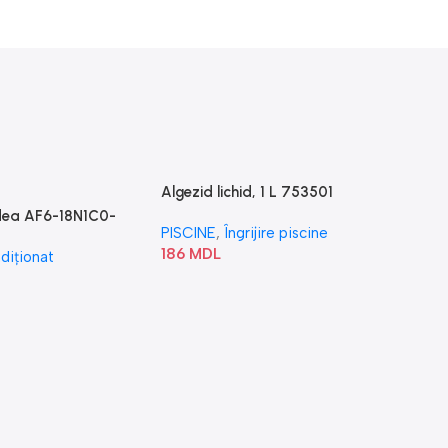
Algezid lichid, 1 L 753501
idea AF6-18N1C0-
PISCINE
,
Îngrijire piscine
186
MDL
diționat