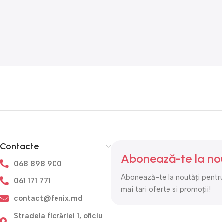
Contacte
Abonează-te la no
068 898 900
Abonează-te la noutăți pentru
061 171 771
mai tari oferte si promoții!
contact@fenix.md
Stradela florăriei 1, oficiu