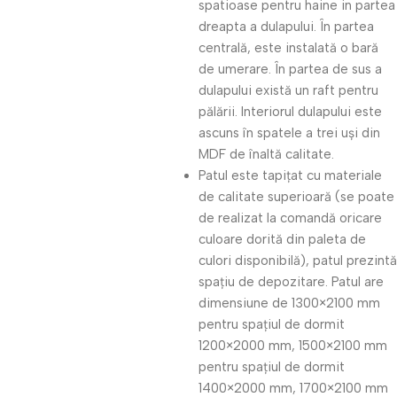
spatioase pentru haine in partea
dreapta a dulapului. În partea
centrală, este instalată o bară
de umerare. În partea de sus a
dulapului există un raft pentru
pălării. Interiorul dulapului este
ascuns în spatele a trei uși din
MDF de înaltă calitate.
Patul este tapițat cu materiale
de calitate superioară (se poate
de realizat la comandă oricare
culoare dorită din paleta de
culori disponibilă), patul prezintă
spațiu de depozitare. Patul are
dimensiune de 1300×2100 mm
pentru spațiul de dormit
1200×2000 mm, 1500×2100 mm
pentru spațiul de dormit
1400×2000 mm, 1700×2100 mm