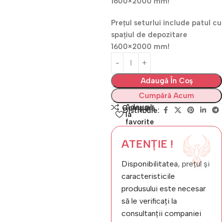
1600×2000 mm!
Prețul seturlui include patul cu
spațiul de depozitare
1600×2000 mm!
Adaugă În Coș
Cumpără Acum
Adaugă
Compară
Distribuie:
la
favorite
ATENȚIE !
Disponibilitatea, prețul și
caracteristicile
produsului este necesar
să le verificați la
consultanții companiei