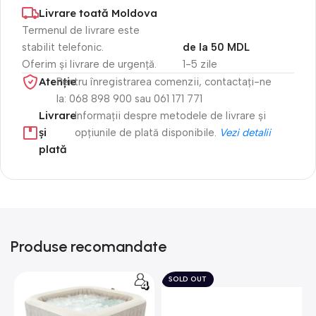
Livrare toată Moldova
Termenul de livrare este
stabilit telefonic.
de la 50 MDL
Oferim și livrare de urgență.
1-5 zile
Atenție​
Pentru înregistrarea comenzii, contactați-ne
la: 068 898 900 sau 061 171 771
Livrare
Informații despre metodele de livrare și
și
opțiunile de plată disponibile.
Vezi detalii
plată
Produse recomandate
SOLD OUT