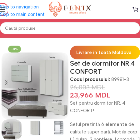
Skip to navigation
Skip to main content
Prima pagină
Mobilă DORMITOR
Seturi Dormitoare
-8%
Livrare în toată Moldova
Set de dormitor NR.4
CONFORT
Codul produsului:
89981-3
26,003
MDL
23,966
MDL
Set pentru dormitor NR. 4
CONFORT!
Setul prezintă 6
elemente
de
calitate superioară. Mobila corp
( 1 dulap, 2 noptiere, 1 comodă , 1