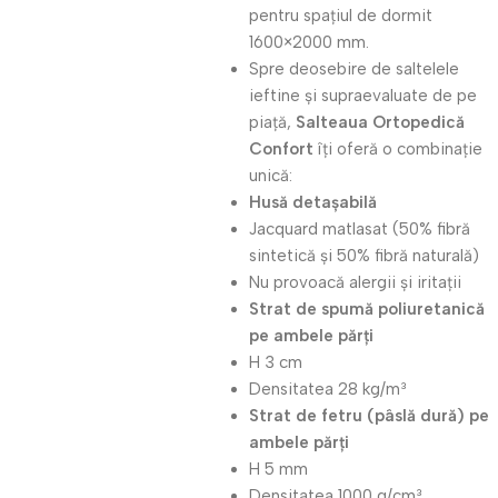
pentru spațiul de dormit
1600×2000 mm.
Spre deosebire de saltelele
ieftine și supraevaluate de pe
piață,
Salteaua Ortopedică
Confort
îți oferă o combinație
unică:
Husă detașabilă
Jacquard matlasat (50% fibră
sintetică și 50% fibră naturală)
Nu provoacă alergii și iritații
Strat de spumă poliuretanică
pe ambele părți
H 3 cm
Densitatea 28 kg/m³
Strat de fetru (pâslă dură) pe
ambele părți
H 5 mm
Densitatea 1000 g/cm³