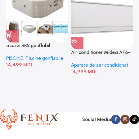
acuzzi SPA gonflabil
A
“Chevron Deluxe Square
Air conditioner Midea AF6-
PISCINE
,
Piscine gonflabile
P
Bubble” 28446
18N1C0-I/AF6-18N1C0-O
14,499
MDL
1
Aparate de aer condiționat
14,999
MDL
Social Media