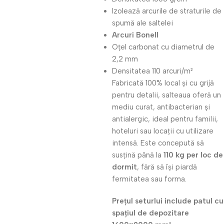
Izolează arcurile de straturile de
spumă ale saltelei
Arcuri Bonell
Oțel carbonat cu diametrul de
2,2 mm
Densitatea 110 arcuri/m²
Fabricată 100% local și cu grijă
pentru detalii, salteaua oferă un
mediu curat, antibacterian și
antialergic, ideal pentru familii,
hoteluri sau locații cu utilizare
intensă. Este concepută să
susțină până la
110 kg per loc de
dormit
, fără să își piardă
fermitatea sau forma.
Prețul seturlui include patul cu
spațiul de depozitare