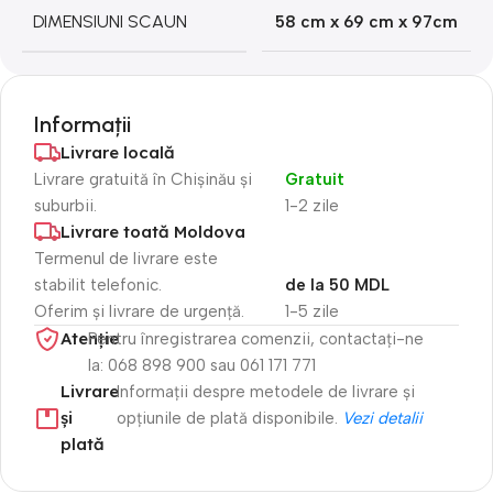
DIMENSIUNI SCAUN
58 cm х 69 cm х 97cm
Informații
Livrare locală
Livrare gratuită în Chișinău și
Gratuit
suburbii.
1-2 zile
Livrare toată Moldova
Termenul de livrare este
stabilit telefonic.
de la 50 MDL
Oferim și livrare de urgență.
1-5 zile
Atenție​
Pentru înregistrarea comenzii, contactați-ne
la: 068 898 900 sau 061 171 771
Livrare
Informații despre metodele de livrare și
și
opțiunile de plată disponibile.
Vezi detalii
plată