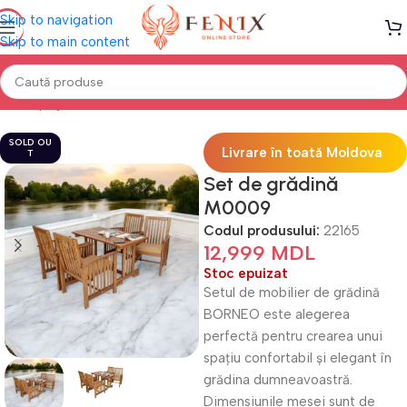
Skip to navigation
Skip to main content
Prima pagină
Mobilă TERASĂ & GRĂDINĂ
Seturi Terasă
SOLD OU
Livrare în toată Moldova
T
Set de grădină
M0009
Codul produsului:
22165
12,999
MDL
Stoc epuizat
Setul de mobilier de grădină
BORNEO este alegerea
perfectă pentru crearea unui
spațiu confortabil și elegant în
grădina dumneavoastră.
Dimensiunile mesei sunt de