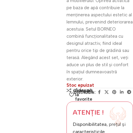
a mobilierului. Oprirea acvatică
pe baza de apă contribuie la
menținerea aspectului estetic al
lemnului, prevenind deteriorarea
acestuia. Setul BORNEO
combină funcționalitatea cu
designul atractiv, fiind ideal
pentru orice tip de grădină sau
terasă. Alegând acest set, veți
aduce un plus de stil și confort
în spațiul dumneavoastră
exterior.
Stoc epuizat
Adaugă
Compară
Distribuie:
la
favorite
ATENȚIE !
Disponibilitatea, prețul și
caracteristicile