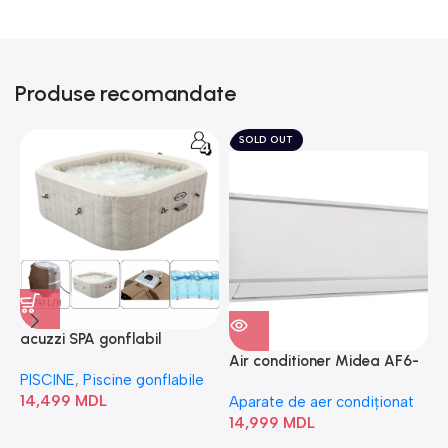
Produse recomandate
SOLD OUT
acuzzi SPA gonflabil
A
“Chevron Deluxe Square
Air conditioner Midea AF6-
PISCINE
,
Piscine gonflabile
P
Bubble” 28446
18N1C0-I/AF6-18N1C0-O
14,499
MDL
1
Aparate de aer condiționat
14,999
MDL