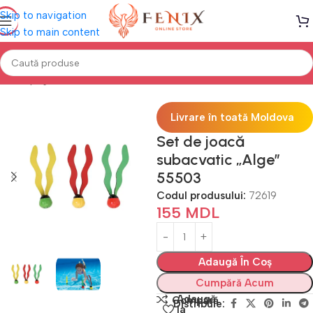
Skip to navigation
Skip to main content
Prima pagină
PISCINE
Accesorii înot
Livrare în toată Moldova
Set de joacă
subacvatic „Alge”
55503
Codul produsului:
72619
155
MDL
Adaugă În Coș
Cumpără Acum
Adaugă
Compară
Distribuie:
la