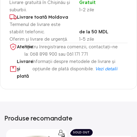
Livrare gratuită în Chișinău și
Gratuit
suburbii.
1-2 zile
Livrare toată Moldova
Termenul de livrare este
stabilit telefonic.
de la 50 MDL
Oferim și livrare de urgență.
1-5 zile
Atenție​
Pentru înregistrarea comenzii, contactați-ne
la: 068 898 900 sau 061 171 771
Livrare
Informații despre metodele de livrare și
și
opțiunile de plată disponibile.
Vezi detalii
plată
Produse recomandate
SOLD OUT