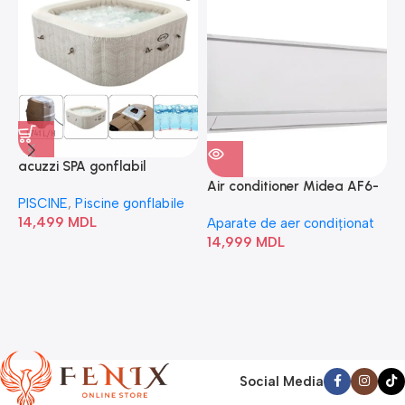
acuzzi SPA gonflabil
A
“Chevron Deluxe Square
Air conditioner Midea AF6-
PISCINE
,
Piscine gonflabile
P
Bubble” 28446
18N1C0-I/AF6-18N1C0-O
14,499
MDL
1
Aparate de aer condiționat
14,999
MDL
Social Media