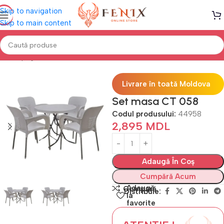
Skip to navigation
Skip to main content
Prima pagină
Mobilă TERASĂ & GRĂDINĂ
Seturi Terasă
Livrare în toată Moldova
Set masa CT 058
Codul produsului:
44958
2,895
MDL
Adaugă În Coș
Cumpără Acum
Adaugă
Compară
Distribuie:
la
favorite