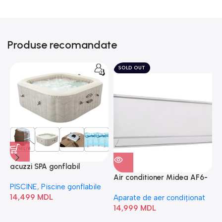
Produse recomandate
SOLD OUT
acuzzi SPA gonflabil
A
“Chevron Deluxe Square
Air conditioner Midea AF6-
PISCINE
,
Piscine gonflabile
P
Bubble” 28446
18N1C0-I/AF6-18N1C0-O
14,499
MDL
1
Aparate de aer condiționat
14,999
MDL