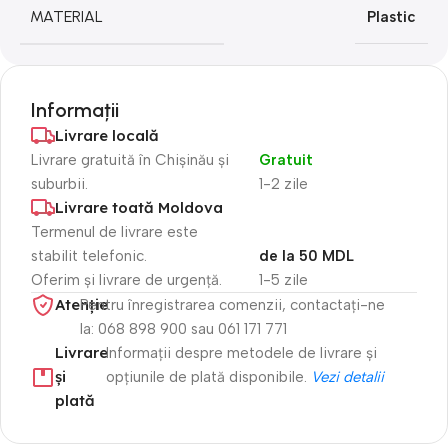
MATERIAL
Plastic
Informații
Livrare locală
Livrare gratuită în Chișinău și
Gratuit
suburbii.
1-2 zile
Livrare toată Moldova
Termenul de livrare este
stabilit telefonic.
de la 50 MDL
Oferim și livrare de urgență.
1-5 zile
Atenție​
Pentru înregistrarea comenzii, contactați-ne
la: 068 898 900 sau 061 171 771
Livrare
Informații despre metodele de livrare și
și
opțiunile de plată disponibile.
Vezi detalii
plată