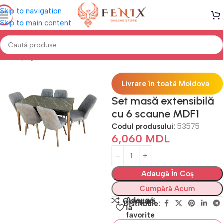
Skip to navigation
Skip to main content
Prima pagină
Mobilă BUCĂTĂRIE
Set masă + scaune
Livrare în toată Moldova
Set masă extensibilă
cu 6 scaune MDF1
Codul produsului:
53575
6,060
MDL
Adaugă În Coș
Cumpără Acum
Adaugă
Compară
Distribuie:
la
favorite