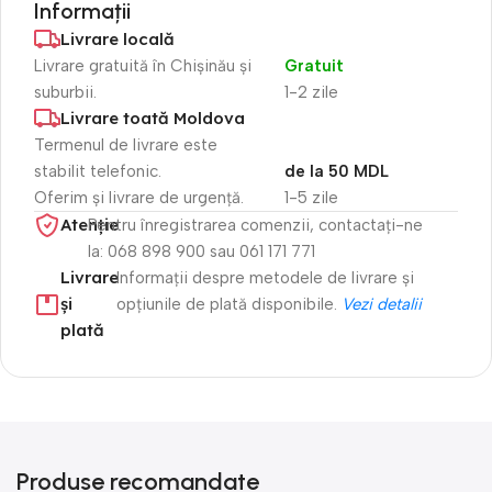
Informații
Livrare locală
Livrare gratuită în Chișinău și
Gratuit
suburbii.
1-2 zile
Livrare toată Moldova
Termenul de livrare este
stabilit telefonic.
de la 50 MDL
Oferim și livrare de urgență.
1-5 zile
Atenție​
Pentru înregistrarea comenzii, contactați-ne
la: 068 898 900 sau 061 171 771
Livrare
Informații despre metodele de livrare și
și
opțiunile de plată disponibile.
Vezi detalii
plată
Produse recomandate