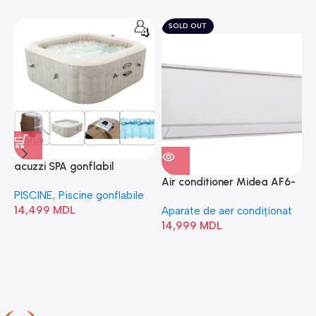
SOLD OUT
acuzzi SPA gonflabil
A
“Chevron Deluxe Square
Air conditioner Midea AF6-
PISCINE
,
Piscine gonflabile
P
Bubble” 28446
18N1C0-I/AF6-18N1C0-O
14,499
MDL
1
Aparate de aer condiționat
14,999
MDL