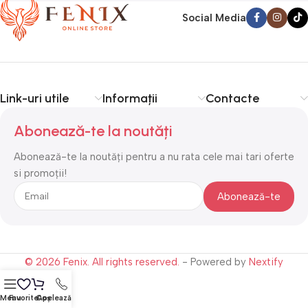
Social Media
Link-uri utile
Informații
Contacte
Abonează-te la noutăți
Abonează-te la noutăți pentru a nu rata cele mai tari oferte
si promoții!
© 2026 Fenix. All rights reserved.
- Powered by
Nextify
Menu
Favorite
Coș
Apelează-ne