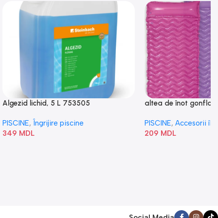
Algezid lichid, 5 L 753505
altea de înot gonflabi
„Val” 58807
PISCINE
,
Îngrijire piscine
PISCINE
,
Accesorii în
349
MDL
209
MDL
Social Media