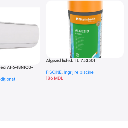
Algezid lichid, 1 L 753501
idea AF6-18N1C0-
PISCINE
,
Îngrijire piscine
186
MDL
diționat