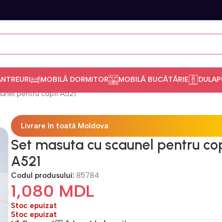
ANTREURI
MOBILĂ DORMITOR
MOBILĂ BUCĂTĂRIE
DULAP
unel pentru copii A521
Livrare în toată Moldova
Set masuta cu scaunel pentru cop
A521
Codul produsului:
85784
1,080
MDL
Stoc epuizat
Stoc epuizat