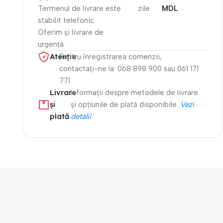
Termenul de livrare este
zile
MDL
stabilit telefonic.
Oferim și livrare de
urgență.
Atenție​
Pentru înregistrarea comenzii,
contactați-ne la: 068 898 900 sau 061 171
771
Livrare
Informații despre metodele de livrare
și
și opțiunile de plată disponibile.
Vezi
plată
detalii