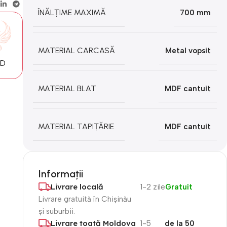
ÎNĂLȚIME MAXIMĂ
700 mm
MATERIAL CARCASĂ
Metal vopsit
MD
MATERIAL BLAT
MDF cantuit
MATERIAL TAPIȚĂRIE
MDF cantuit
Informații
Livrare locală
1-2 zile
Gratuit
Livrare gratuită în Chișinău
și suburbii.
Livrare toată Moldova
1-5
de la 50