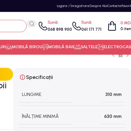
Logare / Înregistrare
Despre Noi
Contacte
Favori
Sună:
Sună:
0
MD
0
ite
068 898 900
061 171 771
URI
MOBILĂ BIROU
MOBILĂ BAIE
SALTELE
ELECTROCAS
Specificații
ii
LUNGIME
310 mm
ÎNĂLȚIME MINIMĂ
630 mm