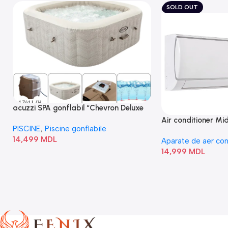
SOLD OUT
acuzzi SPA gonflabil “Chevron Deluxe
Square Bubble” 28446
Air conditioner M
PISCINE
,
Piscine gonflabile
I/AF6-18N1C0-O
14,499
MDL
Aparate de aer con
14,999
MDL