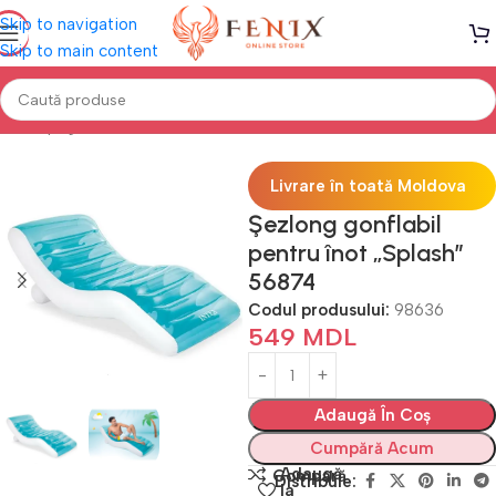
Skip to navigation
Skip to main content
Prima pagină
PISCINE
Accesorii înot
Livrare în toată Moldova
Şezlong gonflabil
pentru înot „Splash”
56874
Codul produsului:
98636
549
MDL
Adaugă În Coș
Cumpără Acum
Adaugă
Compară
Distribuie:
la