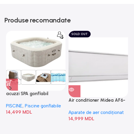
Produse recomandate
SOLD OUT
acuzzi SPA gonflabil
A
“Chevron Deluxe Square
Air conditioner Midea AF6-
PISCINE
,
Piscine gonflabile
P
Bubble” 28446
18N1C0-I/AF6-18N1C0-O
14,499
MDL
1
Aparate de aer condiționat
14,999
MDL