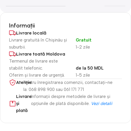
Informații
Livrare locală
Livrare gratuită în Chișinău și
Gratuit
suburbii.
1-2 zile
Livrare toată Moldova
Termenul de livrare este
stabilit telefonic.
de la 50 MDL
Oferim și livrare de urgență.
1-5 zile
Atenție​
Pentru înregistrarea comenzii, contactați-ne
la: 068 898 900 sau 061 171 771
Livrare
Informații despre metodele de livrare și
și
opțiunile de plată disponibile.
Vezi detalii
plată