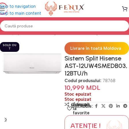
Skip to navigation
Skip to main content
Prima pagină
Climatizare
Aparate de aer condiționat
SOLD OU
Livrare în toată Moldova
T
Sistem Split Hisense
AST-12UW4SMEDB03,
12BTU/h
Codul produsului:
78768
10,999
MDL
Stoc epuizat
Stoc epuizat
Adaugă
Compară
Distribuie:
la
favorite
ATENȚIE !