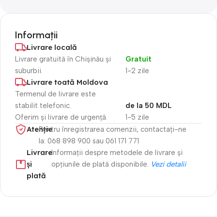
Informații
Livrare locală
Livrare gratuită în Chișinău și
Gratuit
suburbii.
1-2 zile
Livrare toată Moldova
Termenul de livrare este
stabilit telefonic.
de la 50 MDL
Oferim și livrare de urgență.
1-5 zile
Atenție​
Pentru înregistrarea comenzii, contactați-ne
la: 068 898 900 sau 061 171 771
Livrare
Informații despre metodele de livrare și
și
opțiunile de plată disponibile.
Vezi detalii
plată