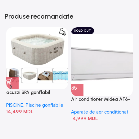
Produse recomandate
SOLD OUT
acuzzi SPA gonflabil
A
“Chevron Deluxe Square
Air conditioner Midea AF6-
PISCINE
,
Piscine gonflabile
P
Bubble” 28446
18N1C0-I/AF6-18N1C0-O
14,499
MDL
1
Aparate de aer condiționat
14,999
MDL