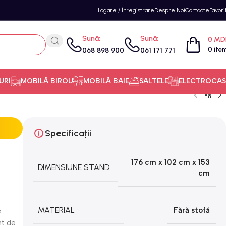
Logare / Înregistrare
Despre Noi
Contacte
Favori
Sună:
Sună:
0
MD
0
ite
068 898 900
061 171 771
URI
MOBILĂ BIROU
MOBILĂ BAIE
SALTELE
ELECTROCAS
Specificații
176 cm x 102 cm x 153
DIMENSIUNE STAND
cm
MATERIAL
Fără stofă
e
nt de