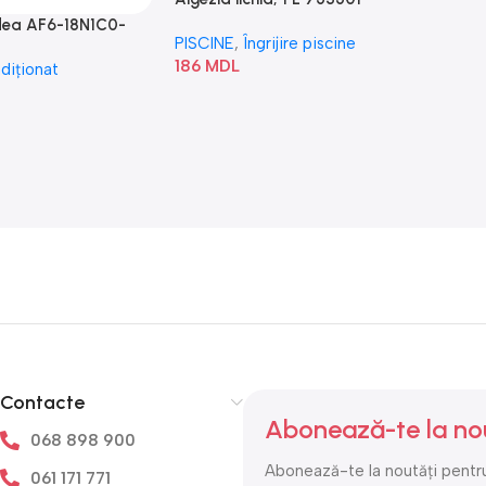
idea AF6-18N1C0-
PISCINE
,
Îngrijire piscine
186
MDL
diționat
Contacte
Abonează-te la no
068 898 900
Abonează-te la noutăți pentru
061 171 771