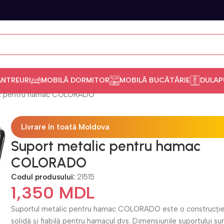
ANTREURI
MOBILĂ DORMITOR
MOBILĂ BUCĂTĂRIE
DULAP
ic pentru hamac COLORADO
Livrare în toată Moldova
Suport metalic pentru hamac
COLORADO
Codul produsului:
21515
1,350
MDL
Suportul metalic pentru hamac COLORADO este o construcți
solidă și fiabilă pentru hamacul dvs. Dimensiunile suportului su