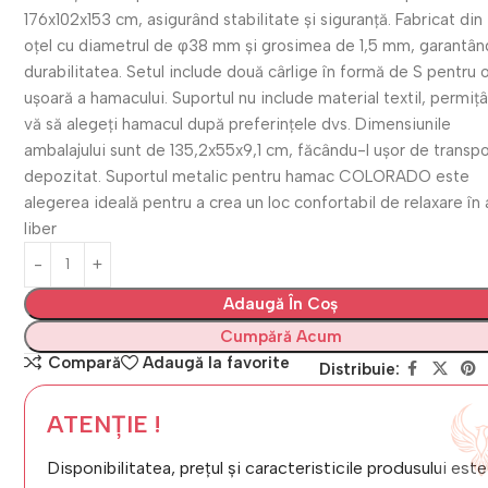
176x102x153 cm, asigurând stabilitate și siguranță. Fabricat din
oțel cu diametrul de φ38 mm și grosimea de 1,5 mm, garantân
durabilitatea. Setul include două cârlige în formă de S pentru o
ușoară a hamacului. Suportul nu include material textil, permiț
vă să alegeți hamacul după preferințele dvs. Dimensiunile
ambalajului sunt de 135,2x55x9,1 cm, făcându-l ușor de transpo
depozitat. Suportul metalic pentru hamac COLORADO este
alegerea ideală pentru a crea un loc confortabil de relaxare în 
liber
Adaugă În Coș
Cumpără Acum
Compară
Adaugă la favorite
Distribuie:
ATENȚIE !
Disponibilitatea, prețul și caracteristicile produsului este