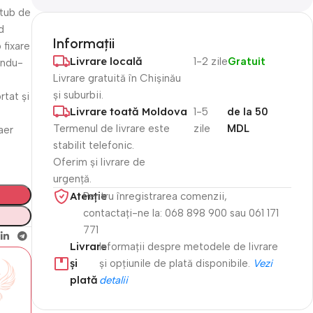
 tub de
d
Informații
 fixare
Livrare locală
1-2 zile
Gratuit
ându-
Livrare gratuită în Chișinău
și suburbii.
rtat și
Livrare toată Moldova
1-5
de la 50
Termenul de livrare este
zile
MDL
aer
stabilit telefonic.
Oferim și livrare de
urgență.
Atenție​
Pentru înregistrarea comenzii,
contactați-ne la: 068 898 900 sau 061 171
771
Livrare
Informații despre metodele de livrare
și
și opțiunile de plată disponibile.
Vezi
plată
detalii