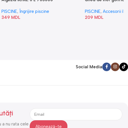
„Val” 58807
PISCINE
,
Îngrijire piscine
PISCINE
,
Accesorii în
349
MDL
209
MDL
Social Media
utăți
 a nu rata cele