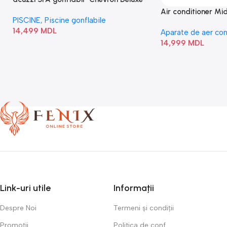
Square Bubble” 28446
Air conditioner M
PISCINE
,
Piscine gonflabile
I/AF6-18N1C0-O
14,499
MDL
Aparate de aer con
14,999
MDL
Link-uri utile
Informații
Despre Noi
Termeni și condiții
Promoții
Politica de conf.