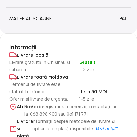
MATERIAL SCAUNE
PAL
Informații
Livrare locală
Livrare gratuită în Chișinău și
Gratuit
suburbii.
1-2 zile
Livrare toată Moldova
Termenul de livrare este
stabilit telefonic.
de la 50 MDL
Oferim și livrare de urgență.
1-5 zile
Atenție​
Pentru înregistrarea comenzii, contactați-ne
la: 068 898 900 sau 061 171 771
Livrare
Informații despre metodele de livrare și
și
opțiunile de plată disponibile.
Vezi detalii
plată