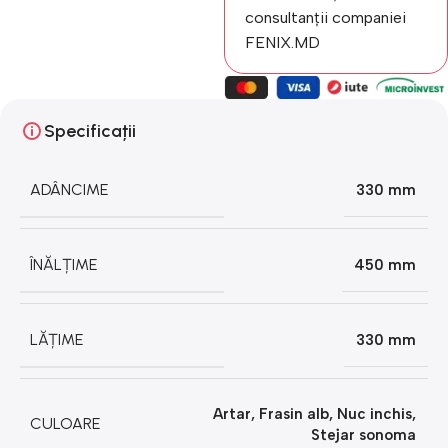
consultanții companiei
FENIX.MD
Specificații
ADÂNCIME
330 mm
ÎNĂLȚIME
450 mm
LĂȚIME
330 mm
Artar
,
Frasin alb
,
Nuc inchis
,
CULOARE
Stejar sonoma