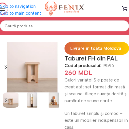
Skip to navigation
Skip to main content
Prima pagină
Mobilă BUCĂTĂRIE
Scaune
Livrare în toată Moldova
Taburet FH din PAL
Codul produsului:
19596
260
MDL
Culori variate! S e poate de
creat atât set format din masă
și scaune. Alege nuanța dorită și
numărul de scune dorite.
Un taburet simplu și comod –
este un mobilier indispensabil în
casă.