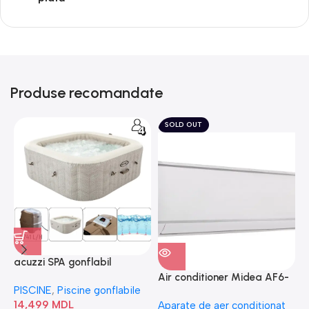
Produse recomandate
SOLD OUT
acuzzi SPA gonflabil
A
“Chevron Deluxe Square
Air conditioner Midea AF6-
PISCINE
,
Piscine gonflabile
P
Bubble” 28446
18N1C0-I/AF6-18N1C0-O
14,499
MDL
1
Aparate de aer condiționat