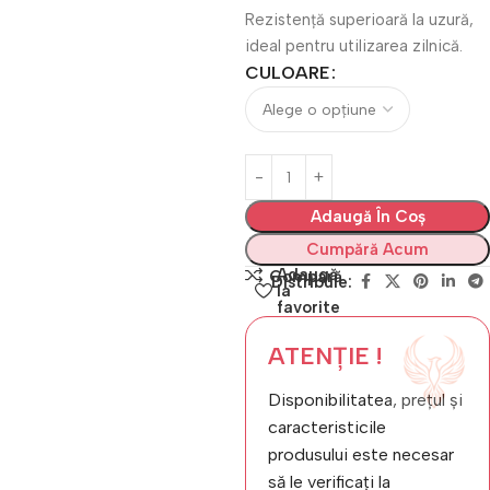
Rezistență superioară la uzură,
ideal pentru utilizarea zilnică.
CULOARE
Adaugă În Coș
Cumpără Acum
Adaugă
Compară
Distribuie:
la
favorite
ATENȚIE !
Disponibilitatea, prețul și
caracteristicile
produsului este necesar
să le verificați la