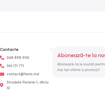
Contacte
Abonează-te la no
068 898 900
Abonează-te la noutăți pentru
061 171 771
mai tari oferte si promoții!
contact@fenix.md
Stradela florăriei 1, oficiu
12