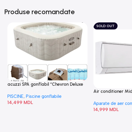
Produse recomandate
SOLD OUT
acuzzi SPA gonflabil “Chevron Deluxe
Square Bubble” 28446
Air conditioner M
PISCINE
,
Piscine gonflabile
I/AF6-18N1C0-O
14,499
MDL
Aparate de aer con
14,999
MDL