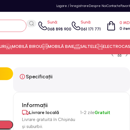
Logare / Înregistrare
Despre Noi
Contacte
Favori
Sună:
Sună:
0
MD
0
ite
068 898 900
061 171 771
URI
MOBILĂ BIROU
MOBILĂ BAIE
SALTELE
ELECTROCAS
Specificații
Informații
Livrare locală
1-2 zile
Gratuit
Livrare gratuită în Chișinău
și suburbii.