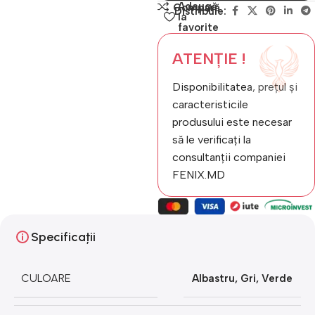
Adaugă
Compară
Distribuie:
la
favorite
ATENȚIE !
Disponibilitatea, prețul și
caracteristicile
produsului este necesar
să le verificați la
consultanții companiei
FENIX.MD
Specificații
CULOARE
Albastru
,
Gri
,
Verde