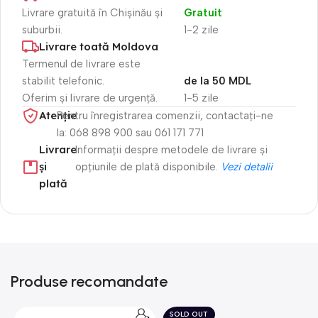
Livrare gratuită în Chișinău și
Gratuit
suburbii.
1-2 zile
Livrare toată Moldova
Termenul de livrare este
stabilit telefonic.
de la 50 MDL
Oferim și livrare de urgență.
1-5 zile
Atenție​
Pentru înregistrarea comenzii, contactați-ne
la: 068 898 900 sau 061 171 771
Livrare
Informații despre metodele de livrare și
și
opțiunile de plată disponibile.
Vezi detalii
plată
Produse recomandate
SOLD OUT