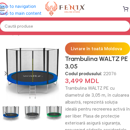
Skip to navigation
Skip to main content
Prima pagină
Mobilă TERASĂ & GRĂDINĂ
Trambuline
Livrare în toată Moldova
Trambulina WALTZ PE
3,05
Codul produsului:
22076
3,499
MDL
Trambulina WALTZ PE cu
diametrul de 3,05 m, în culoarea
albastră, reprezintă soluția
ideală pentru recreerea activă în
aer liber. Plasa de protecție
exterioară asigură siguranța,