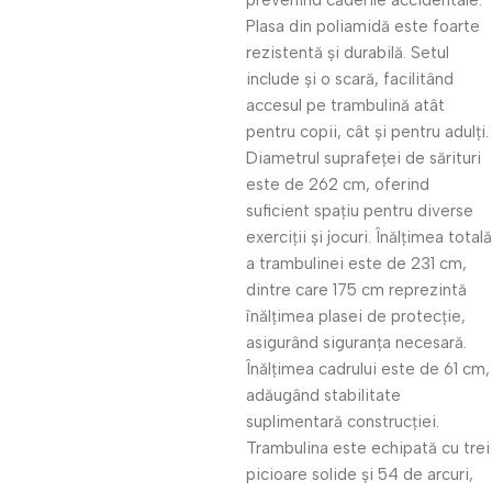
prevenind căderile accidentale.
Plasa din poliamidă este foarte
rezistentă și durabilă. Setul
include și o scară, facilitând
accesul pe trambulină atât
pentru copii, cât și pentru adulți.
Diametrul suprafeței de sărituri
este de 262 cm, oferind
suficient spațiu pentru diverse
exerciții și jocuri. Înălțimea totală
a trambulinei este de 231 cm,
dintre care 175 cm reprezintă
înălțimea plasei de protecție,
asigurând siguranța necesară.
Înălțimea cadrului este de 61 cm,
adăugând stabilitate
suplimentară construcției.
Trambulina este echipată cu trei
picioare solide și 54 de arcuri,