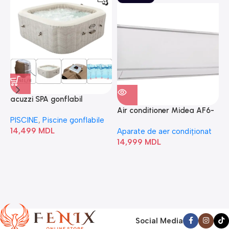
acuzzi SPA gonflabil
A
“Chevron Deluxe Square
Air conditioner Midea AF6-
PISCINE
,
Piscine gonflabile
P
Bubble” 28446
18N1C0-I/AF6-18N1C0-O
14,499
MDL
1
Aparate de aer condiționat
14,999
MDL
Social Media