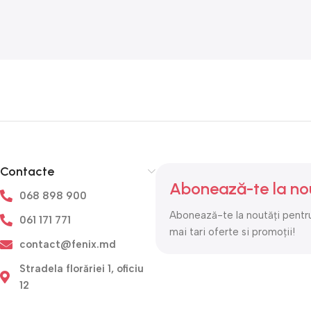
Contacte
Abonează-te la no
068 898 900
Abonează-te la noutăți pentru
061 171 771
mai tari oferte si promoții!
contact@fenix.md
Stradela florăriei 1, oficiu
12