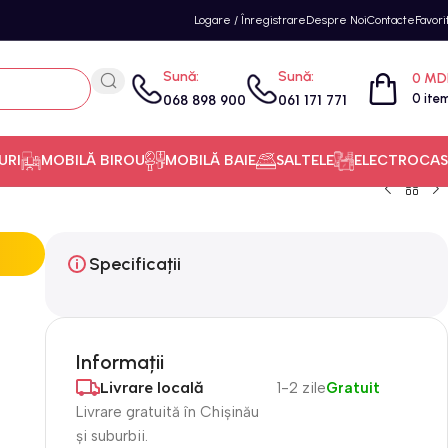
Logare / Înregistrare
Despre Noi
Contacte
Favori
Sună:
Sună:
0
MD
0
ite
068 898 900
061 171 771
URI
MOBILĂ BIROU
MOBILĂ BAIE
SALTELE
ELECTROCAS
Specificații
Informații
Livrare locală
1-2 zile
Gratuit
Livrare gratuită în Chișinău
și suburbii.