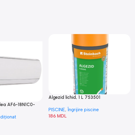
Algezid lichid, 1 L 753501
idea AF6-18N1C0-
PISCINE
,
Îngrijire piscine
186
MDL
diționat