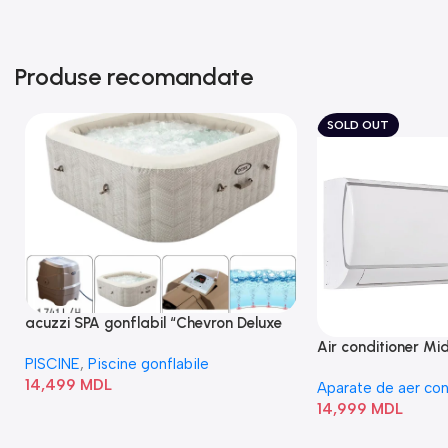
Produse recomandate
SOLD OUT
acuzzi SPA gonflabil “Chevron Deluxe
Square Bubble” 28446
Air conditioner M
PISCINE
,
Piscine gonflabile
I/AF6-18N1C0-O
14,499
MDL
Aparate de aer con
14,999
MDL