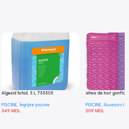
Algezid lichid, 5 L 753505
altea de înot gonflabi
„Val” 58807
PISCINE
,
Îngrijire piscine
PISCINE
,
Accesorii în
349
MDL
209
MDL