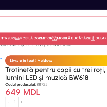
ANTREURI
MOBILĂ DORMITOR
MOBILĂ BUCĂTĂRIE
DULAP
opii cu trei roți, lumini LED și muzică BW618
Livrare în toată Moldova
Trotinetă pentru copii cu trei roți,
lumini LED și muzică BW618
Codul produsului:
88722
649
MDL