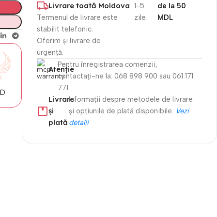
Livrare toată Moldova
1-5
de la 50
Termenul de livrare este
zile
MDL
stabilit telefonic.
Oferim și livrare de
urgență.
Pentru înregistrarea comenzii,
Atenție​
contactați-ne la: 068 898 900 sau 061 171
771
MD
Livrare
Informații despre metodele de livrare
și
și opțiunile de plată disponibile.
Vezi
plată
detalii