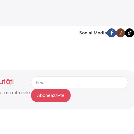
Social Media
utăți
 a nu rata cele