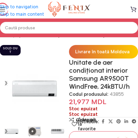
Skip to navigation
Skip to main content
Prima pagină
Climatizare
Aparate de aer condiționat
SOLD OU
Livrare în toată Moldova
T
Unitate de aer
condiționat interior
Samsung AR9500T
WindFree, 24kBTU/h
Codul produsului:
43855
21,977
MDL
Stoc epuizat
Stoc epuizat
Adaugă
Compară
Distribuie:
la
favorite