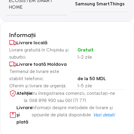
ECOSISTEM SMART
Samsung SmartThings
HOME
Informații
Livrare locală
Livrare gratuită în Chișinău și
Gratuit
suburbii.
1-2 zile
Livrare toată Moldova
Termenul de livrare este
stabilit telefonic.
de la 50 MDL
Oferim și livrare de urgență.
1-5 zile
Atenție​
Pentru înregistrarea comenzii, contactați-ne
la: 068 898 900 sau 061 171 771
Livrare
Informații despre metodele de livrare și
și
opțiunile de plată disponibile.
Vezi detalii
plată