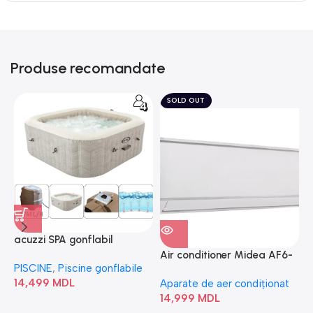
Produse recomandate
SOLD OUT
acuzzi SPA gonflabil
A
“Chevron Deluxe Square
Air conditioner Midea AF6-
PISCINE
,
Piscine gonflabile
P
Bubble” 28446
18N1C0-I/AF6-18N1C0-O
14,499
MDL
1
Aparate de aer condiționat
14,999
MDL