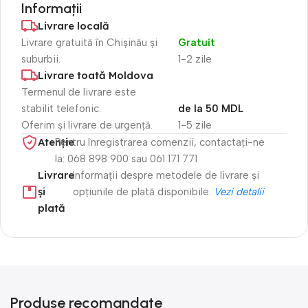
Informații
Livrare locală
Livrare gratuită în Chișinău și
Gratuit
suburbii.
1-2 zile
Livrare toată Moldova
Termenul de livrare este
stabilit telefonic.
de la 50 MDL
Oferim și livrare de urgență.
1-5 zile
Atenție​
Pentru înregistrarea comenzii, contactați-ne
la: 068 898 900 sau 061 171 771
Livrare
Informații despre metodele de livrare și
și
opțiunile de plată disponibile.
Vezi detalii
plată
Produse recomandate