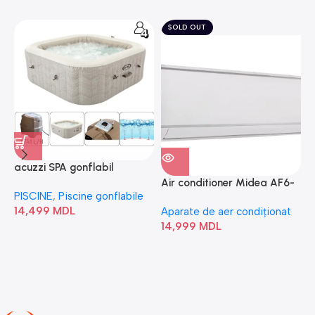
SOLD OUT
acuzzi SPA gonflabil
A
“Chevron Deluxe Square
Air conditioner Midea AF6-
PISCINE
,
Piscine gonflabile
P
Bubble” 28446
18N1C0-I/AF6-18N1C0-O
14,499
MDL
1
Aparate de aer condiționat
14,999
MDL