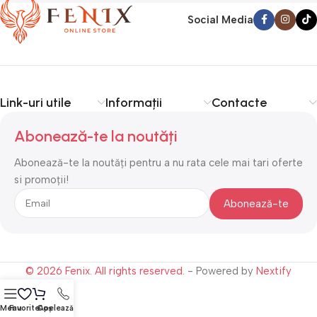
Social Media
Link-uri utile
Informații
Contacte
Abonează-te la noutăți
Abonează-te la noutăți pentru a nu rata cele mai tari oferte
si promoții!
© 2026 Fenix. All rights reserved.
- Powered by
Nextify
Menu
Favorite
Coș
Apelează-ne