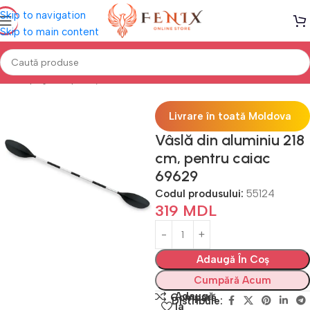
Skip to navigation
Skip to main content
Prima pagină
Sport și Aer liber
Bărci
Livrare în toată Moldova
Vâslă din aluminiu 218
cm, pentru caiac
69629
Codul produsului:
55124
319
MDL
Adaugă În Coș
Cumpără Acum
Adaugă
Compară
Distribuie:
la