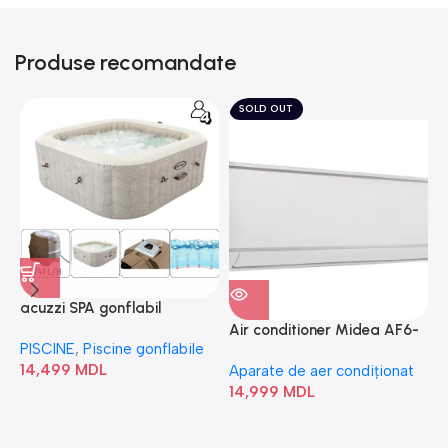
Produse recomandate
SOLD OUT
acuzzi SPA gonflabil
A
“Chevron Deluxe Square
Air conditioner Midea AF6-
PISCINE
,
Piscine gonflabile
P
Bubble” 28446
18N1C0-I/AF6-18N1C0-O
14,499
MDL
1
Aparate de aer condiționat
14,999
MDL