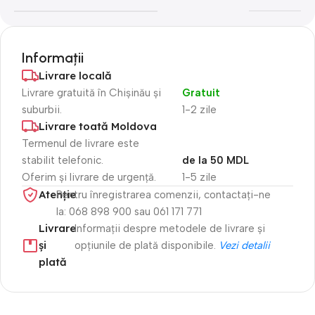
Informații
Livrare locală
Livrare gratuită în Chișinău și
Gratuit
suburbii.
1-2 zile
Livrare toată Moldova
Termenul de livrare este
stabilit telefonic.
de la 50 MDL
Oferim și livrare de urgență.
1-5 zile
Atenție​
Pentru înregistrarea comenzii, contactați-ne
la: 068 898 900 sau 061 171 771
Livrare
Informații despre metodele de livrare și
și
opțiunile de plată disponibile.
Vezi detalii
plată