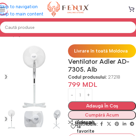
Skip to navigation
Skip to main content
Prima pagină
Climatizare
Ventilatoare
Livrare în toată Moldova
Ventilator Adler AD-
7305, Alb
Codul produsului:
27218
799
MDL
Adaugă În Coș
Cumpără Acum
Adaugă
Compară
Distribuie:
la
favorite