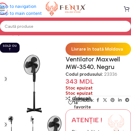
Skip to navigation
Skip to main content
Prima pagină
Climatizare
Ventilatoare
SOLD OU
Livrare în toată Moldova
T
Ventilator Maxwell
MW-3540, Negru
Codul produsului:
23336
343
MDL
Stoc epuizat
Stoc epuizat
Adaugă
Compară
Distribuie:
la
favorite
ATENȚIE !