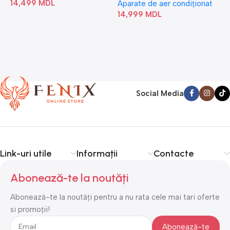
14,499
MDL
1
Aparate de aer condiționat
14,999
MDL
Social Media
Link-uri utile
Informații
Contacte
Abonează-te la noutăți
Abonează-te la noutăți pentru a nu rata cele mai tari oferte
si promoții!