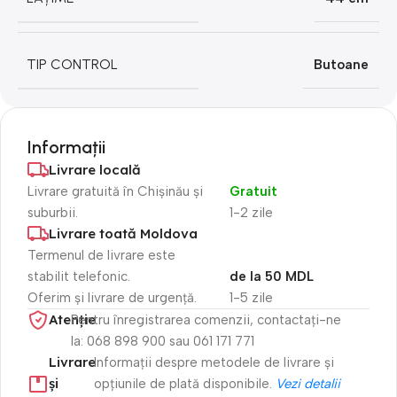
TIP CONTROL
Butoane
Informații
Livrare locală
Livrare gratuită în Chișinău și
Gratuit
suburbii.
1-2 zile
Livrare toată Moldova
Termenul de livrare este
stabilit telefonic.
de la 50 MDL
Oferim și livrare de urgență.
1-5 zile
Atenție​
Pentru înregistrarea comenzii, contactați-ne
la: 068 898 900 sau 061 171 771
Livrare
Informații despre metodele de livrare și
și
opțiunile de plată disponibile.
Vezi detalii