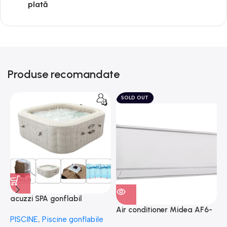
plată
Produse recomandate
SOLD OUT
acuzzi SPA gonflabil
A
“Chevron Deluxe Square
Air conditioner Midea AF6-
PISCINE
,
Piscine gonflabile
P
Bubble” 28446
18N1C0-I/AF6-18N1C0-O