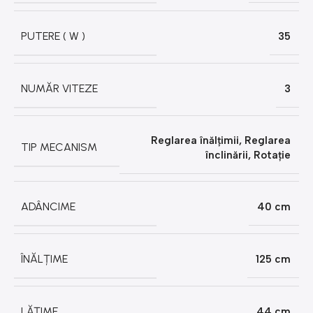
PUTERE ( W )
35
NUMĂR VITEZE
3
Reglarea înălțimii
,
Reglarea
TIP MECANISM
înclinării
,
Rotație
ADÂNCIME
40 cm
ÎNĂLȚIME
125 cm
LĂȚIME
44 cm