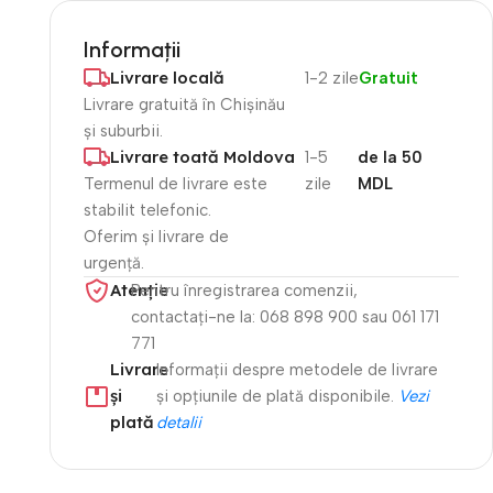
Informații
Livrare locală
1-2 zile
Gratuit
Livrare gratuită în Chișinău
și suburbii.
Livrare toată Moldova
1-5
de la 50
Termenul de livrare este
zile
MDL
stabilit telefonic.
Oferim și livrare de
urgență.
Atenție​
Pentru înregistrarea comenzii,
contactați-ne la: 068 898 900 sau 061 171
771
Livrare
Informații despre metodele de livrare
și
și opțiunile de plată disponibile.
Vezi
plată
detalii