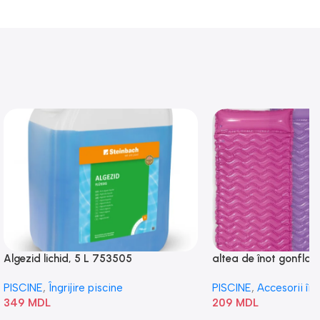
Algezid lichid, 5 L 753505
altea de înot gonflabi
„Val” 58807
PISCINE
,
Îngrijire piscine
PISCINE
,
Accesorii în
349
MDL
209
MDL