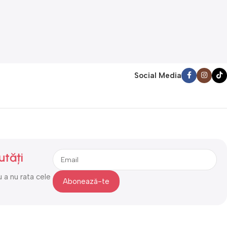
Social Media
utăți
 a nu rata cele