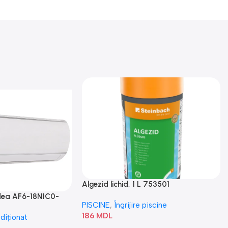
Algezid lichid, 1 L 753501
idea AF6-18N1C0-
PISCINE
,
Îngrijire piscine
186
MDL
diționat