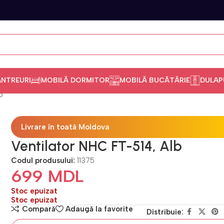
ANTREURI
MOBILĂ DORMITOR
MOBILĂ BUCĂTĂRIE
DULAP
b
Livrare în toată Moldova
Ventilator NHC FT-514, Alb
Codul produsului:
11375
699
MDL
Stoc epuizat
Stoc epuizat
Compară
Adaugă la favorite
Distribuie: