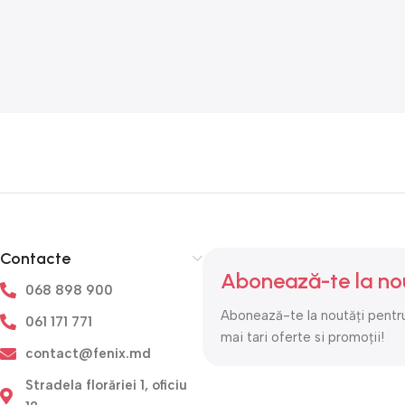
Contacte
Abonează-te la no
068 898 900
Abonează-te la noutăți pentru
061 171 771
mai tari oferte si promoții!
contact@fenix.md
Stradela florăriei 1, oficiu