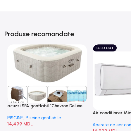
Produse recomandate
SOLD OUT
acuzzi SPA gonflabil “Chevron Deluxe
Square Bubble” 28446
Air conditioner M
PISCINE
,
Piscine gonflabile
I/AF6-18N1C0-O
14,499
MDL
Aparate de aer con
14,999
MDL