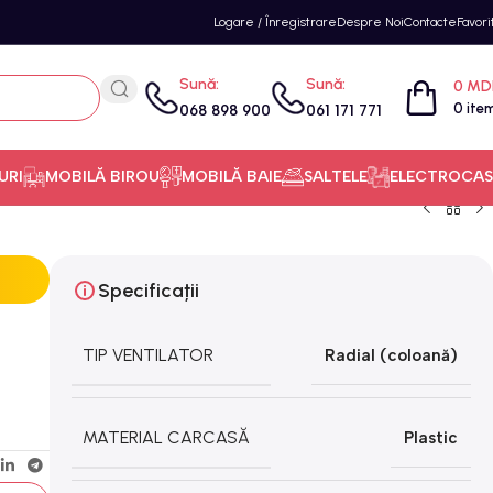
Logare / Înregistrare
Despre Noi
Contacte
Favori
Sună:
Sună:
0
MD
0
ite
068 898 900
061 171 771
URI
MOBILĂ BIROU
MOBILĂ BAIE
SALTELE
ELECTROCAS
Specificații
TIP VENTILATOR
Radial (coloană)
MATERIAL CARCASĂ
Plastic