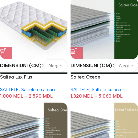
DIMENSIUNI (CM)
DIMENSIUNI (CM)
Saltea Lux Plus
Saltea Ocean
SALTELE
,
Saltele cu arcuri
SALTELE
,
Saltele cu arcuri
1,000
MDL
–
2,590
MDL
1,320
MDL
–
5,060
MDL