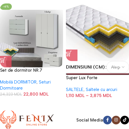
-6%
DIMENSIUNI (CM)
Set de dormitor NR.7
Super Lux Forte
Mobilă DORMITOR
,
Seturi
Dormitoare
SALTELE
,
Saltele cu arcuri
22,800
MDL
24,323
MDL
1,110
MDL
–
3,875
MDL
Social Media