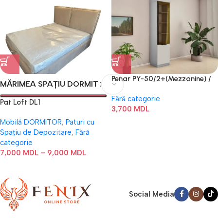
Penar PY-50/2+(Mezzanine) /
MĂRIMEA SPAȚIU DORMIT
Penar PZ-50/2+(Mezzanine)
Fără categorie
Pat Loft DL1
3,700
MDL
Mobilă DORMITOR
,
Paturi cu
Spațiu de Depozitare
,
Fără
categorie
7,000
MDL
–
9,000
MDL
Social Media