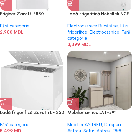
Frigider Zanetti F850
Ladă frigorifică Nobeltek NCF-
199E
Fără categorie
Electrocasnice Bucătărie
,
Lăzi
2,900
MDL
frigorifice
,
Electrocasnice
,
Fără
categorie
3,899
MDL
Ladă frigorifică Zanetti LF 250
Mobilier antreu „AТ-59”
A+
Fără categorie
Mobilier ANTREU
,
Dulapuri
5,499
MDL
Antreu
,
Seturi Antreu
,
Fără