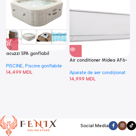
acuzzi SPA gonflabil
A
“Chevron Deluxe Square
Air conditioner Midea AF6-
PISCINE
,
Piscine gonflabile
P
Bubble” 28446
18N1C0-I/AF6-18N1C0-O
14,499
MDL
1
Aparate de aer condiționat
14,999
MDL
Social Media