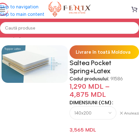
Skip to navigation
Skip to main content
Prima pagină
SALTELE
Saltele cu arcuri
Livrare în toată Moldova
Saltea Pocket
Spring+Latex
Codul produsului:
91586
1,290
MDL
–
4,875
MDL
DIMENSIUNI (CM)
Anuleaz
3,565
MDL