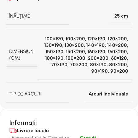
ÎNĂLȚIME
25 cm
100×190
,
100×200
,
120×190
,
120×200
,
130×190
,
130×200
,
140×190
,
140×200
,
DIMENSIUNI
150×190
,
150×200
,
160×190
,
160×200
,
(CM)
180×190
,
180×200
,
200×200
,
60×120
,
70×190
,
70×200
,
80×190
,
80×200
,
90×190
,
90×200
TIP DE ARCURI
Arcuri individuale
Informații
Livrare locală
Livrare gratuită în Chișinău și
Gratuit