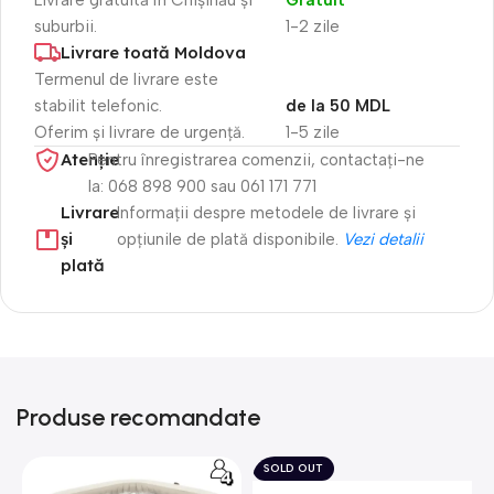
suburbii.
1-2 zile
Livrare toată Moldova
Termenul de livrare este
stabilit telefonic.
de la 50 MDL
Oferim și livrare de urgență.
1-5 zile
Atenție​
Pentru înregistrarea comenzii, contactați-ne
la: 068 898 900 sau 061 171 771
Livrare
Informații despre metodele de livrare și
și
opțiunile de plată disponibile.
Vezi detalii
plată
Produse recomandate
SOLD OUT