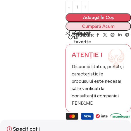
Adaugă În Coș
Cumpără Acum
Adaugă
Compară
Distribuie:
la
favorite
ATENȚIE !
Disponibilitatea, prețul și
caracteristicile
produsului este necesar
să le verificați la
consultanții companiei
FENIX.MD
Specificații