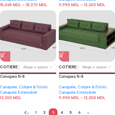
15,065
MDL
–
18,370
MDL
9,990
MDL
–
12,300
MDL
COTIERE
COTIERE
Canapea N-8
Canapea N-8
Canapele, Colțare & Fotolii
,
Canapele, Colțare & Fotolii
,
Canapele Extensibile
Canapele Extensibile
12,300
MDL
9,990
MDL
–
12,300
MDL
←
1
2
3
4
5
6
→