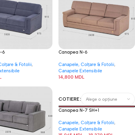
-6
Canapea N-6
olțare & Fotolii
,
Canapele, Colțare & Fotolii
,
xtensibile
Canapele Extensibile
L
14,800
MDL
COTIERE
Canapea N-7 SH+1
Canapele, Colțare & Fotolii
,
Canapele Extensibile