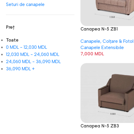
Seturi de canapele
Preț
Canapea N-5 ZB1
Toate
Canapele, Colțare & Fotoli
0
MDL
-
12,030
MDL
Canapele Extensibile
7,000
MDL
12,030
MDL
-
24,060
MDL
24,060
MDL
-
36,090
MDL
36,090
MDL
+
Canapea N-5 ZB3