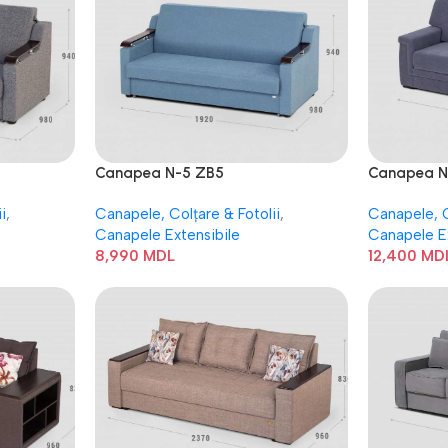
Canapea N-5 ZB5
Canapea N
i
,
Canapele, Colțare & Fotolii
,
Canapele, C
Canapele Extensibile
Canapele E
8,990
MDL
12,400
MD