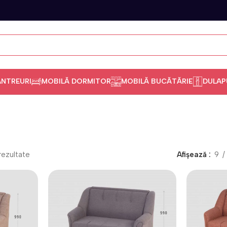
ANTREURI
MOBILĂ DORMITOR
MOBILĂ BUCĂTĂRIE
DULAP
rezultate
Afișează
9