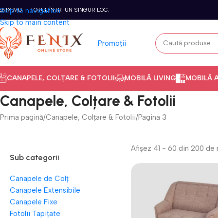
ENIX.MD — TOTUL ÎNTR-UN SINGUR LOC.
Skip to navigation
Skip to main content
Promoții
CANAPELE, COLȚARE & FOTOLII
MOBILĂ LIVING
MOBILĂ 
Canapele, Colțare & Fotolii
Prima pagină
Canapele, Colțare & Fotolii
Pagina 3
Afișez 41 - 60 din 200 de 
Sub categorii
Canapele de Colț
Canapele Extensibile
Canapele Fixe
Fotolii Tapițate