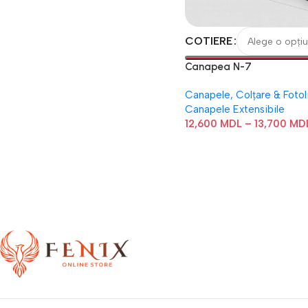
COTIERE
Canapea N-7
Canapele, Colțare & Fotoli
Canapele Extensibile
12,600
MDL
–
13,700
MD