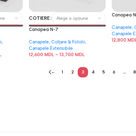
Canapea N
COTIERE
Canapele, C
Canapea N-7
Canapele E
12,800
MD
i
,
Canapele, Colțare & Fotolii
,
Canapele Extensibile
L
12,600
MDL
–
13,700
MDL
←
1
2
3
4
5
6
…
8