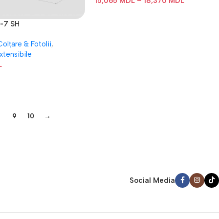
15,065
MDL
–
18,370
MDL
-7 SH
olțare & Fotolii
,
xtensibile
L
9
10
→
Social Media