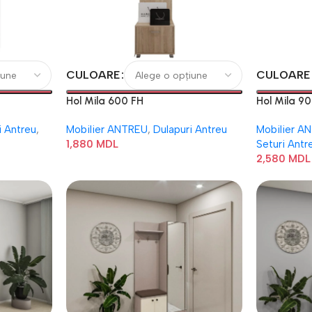
CULOARE
CULOARE
Hol Mila 600 FH
Hol Mila 9
i Antreu
,
Mobilier ANTREU
,
Dulapuri Antreu
Mobilier A
1,880
MDL
Seturi Antr
2,580
MDL