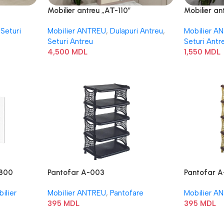
Mobilier antreu „AТ-110”
Mobilier an
Seturi
Mobilier ANTREU
,
Dulapuri Antreu
,
Mobilier A
Seturi Antreu
Seturi Antr
4,500
MDL
1,550
MDL
 800
Pantofar A-003
Pantofar 
ilier
Mobilier ANTREU
,
Pantofare
Mobilier A
395
MDL
395
MDL