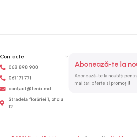
Contacte
Abonează-te la no
068 898 900
Abonează-te la noutăți pentru
061 171 771
mai tari oferte si promoții!
contact@fenix.md
Stradela florăriei 1, oficiu
12