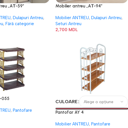
treu „AТ-59”
Mobilier antreu „AТ-94”
NTREU
,
Dulapuri Antreu
,
Mobilier ANTREU
,
Dulapuri Antreu
,
eu
,
Fără categorie
Seturi Antreu
2,700
MDL
A-055
CULOARE
NTREU
,
Pantofare
Pantofar AY 4
Mobilier ANTREU
,
Pantofare