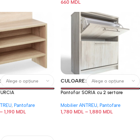
660
MDL
CULOARE
MURCIA
Pantofar SORIA cu 2 sertare
NTREU
,
Pantofare
Mobilier ANTREU
,
Pantofare
–
1,190
MDL
1,780
MDL
–
1,880
MDL