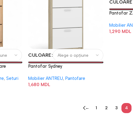
CULOARE
Pantofar
Mobilier A
1,290
MDL
CULOARE
are
Pantofar Sydney
re
,
Seturi
Mobilier ANTREU
,
Pantofare
1,680
MDL
←
1
2
3
4