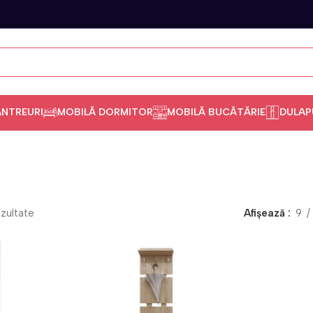
ANTREURI
MOBILĂ DORMITOR
MOBILĂ BUCĂTĂRIE
DULAP
ezultate
Afișează
9