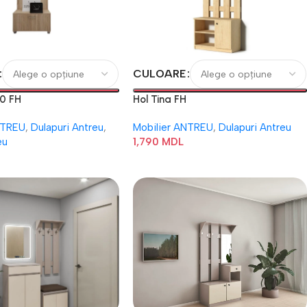
CULOARE
00 FH
Hol Tina FH
NTREU
,
Dulapuri Antreu
,
Mobilier ANTREU
,
Dulapuri Antreu
eu
1,790
MDL