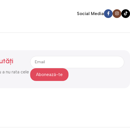
Social Media
utăți
 a nu rata cele