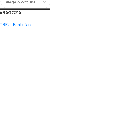
 ZARAGOZA
NTREU
,
Pantofare