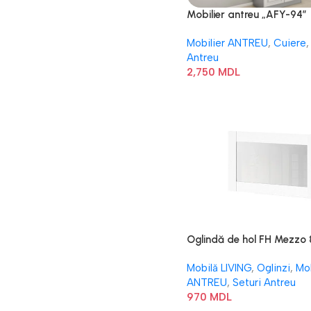
Mobilier antreu „AFY-94”
Mobilier ANTREU
,
Cuiere
,
Antreu
2,750
MDL
Oglindă de hol FH Mezzo
Mobilă LIVING
,
Oglinzi
,
Mob
ANTREU
,
Seturi Antreu
970
MDL