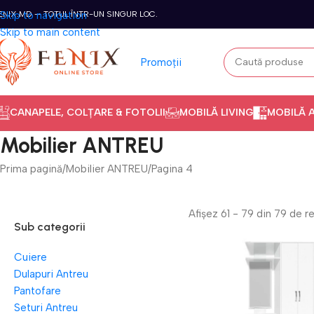
ENIX.MD — TOTUL ÎNTR-UN SINGUR LOC.
Skip to navigation
Skip to main content
Promoții
CANAPELE, COLȚARE & FOTOLII
MOBILĂ LIVING
MOBILĂ 
Mobilier ANTREU
Prima pagină
Mobilier ANTREU
Pagina 4
Afișez 61 - 79 din 79 de r
Sub categorii
Cuiere
Dulapuri Antreu
Pantofare
Seturi Antreu